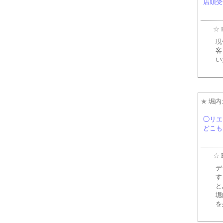
店頭受
☆
現
客
い
★
堀内
◯リエ
どこも
☆
デ
す
と
堀
を