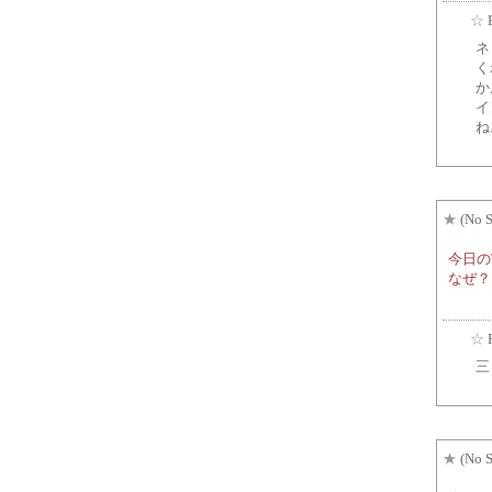
☆
ネ
く
か
イ
ね
★
(No S
今日の
なぜ？
☆
三
★
(No S