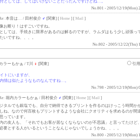
付としては、してはいけないことだったんですけどね…。
No.801 - 2005/12/19(Mon) 
Re: 本音は…
/ 田村俊介
♂
[関東] [
Home
] [
Mail
]
像お断り！はすごいですね。
としては、手焼きに限界があるのは解るのですが、ラムダはもう少し頑張っ
たいですね、、、。
No.802 - 2005/12/22(Thu) 
カラーもかぁ
/ T川
♀
[関東]
引
イトにいますが、
内情は似たようなものなんですね…。
No.798 - 2005/12/19(Mon) 
Re: 堀内カラーもかぁ
/ 田村俊介
♂
[関東] [
Home
] [
Mail
]
ジタルでも銀塩でも、自分で納得できるプリントを作るのはけっこう時間か
しね。なので何百枚もプリントするような会社にクオリティを求めるのが間
思っています。
内の友人も、「それでもお客が居なくならないのが不思議」と言ってたけど
必要とする人がいるということなんじゃないでしょうかね、、、。
No.800 - 2005/12/19(Mon) 