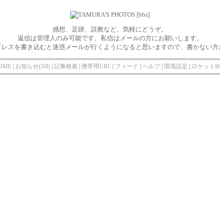
感想、足跡、説教など、気軽にどうぞ。
返信は管理人のみ可能です。私信はメールの方にお願いします。
ドレスを書き込むと迷惑メールが行くようになると思いますので、書かない方
OME
|
お知らせ(3/8)
|
記事検索
|
携帯用URL
|
フィード
|
ヘルプ
|
環境設定
|
ロケットB