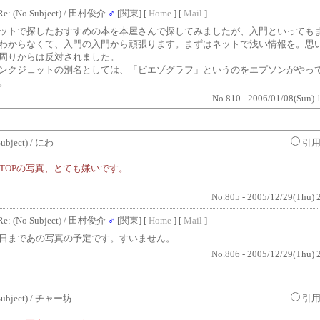
Re: (No Subject)
/ 田村俊介
♂
[関東] [
Home
] [
Mail
]
ットで探したおすすめの本を本屋さんで探してみましたが、入門といっても
わからなくて、入門の入門から頑張ります。まずはネットで浅い情報を。思
周りからは反対されました。
ンクジェットの別名としては、「ピエゾグラフ」というのをエプソンがやっ
。
No.810 - 2006/01/08(Sun) 
ubject)
/ にわ
引
TOPの写真、とても嫌いです。
No.805 - 2005/12/29(Thu) 
Re: (No Subject)
/ 田村俊介
♂
[関東] [
Home
] [
Mail
]
日まであの写真の予定です。すいません。
No.806 - 2005/12/29(Thu) 
ubject)
/ チャー坊
引