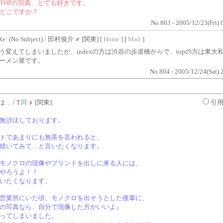
TOPの写真、とても好きです。
どこですか？
No.803 - 2005/12/23(Fri) 
Re: (No Subject)
/ 田村俊介
♂
[関東] [
Home
] [
Mail
]
う変えてしまいましたが、indexの方は渋谷の歩道橋からで、topの方は東大
ーメン屋です。
No.804 - 2005/12/24(Sat) 
は…
/ T川
♀
[関東]
引
無沙汰しております。
トであまりにも無茶を言われると、
焼いてみて…と言いたくなります。
モノクロの現像やプリントを出しに来る人には、
やろうよ！！
いたくなります。
営業所にいた頃、モノクロを出そうとした後輩に、
の写真なら、自分で現像した方がいいよ』
ってしまいました。