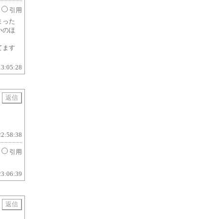
引用
まった
いのほ
てます
13:05:28
用
22:58:38
引用
23:06:39
用