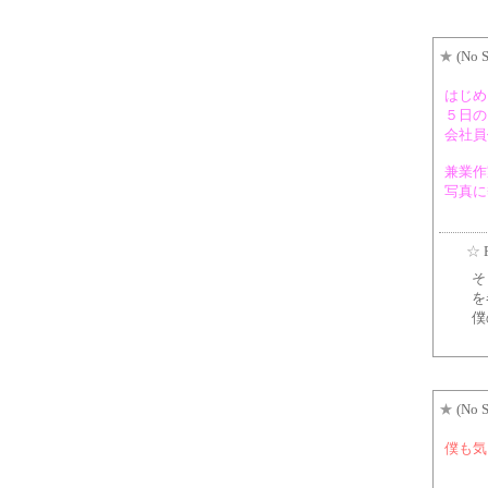
★
(No S
はじめ
５日の
会社員
兼業作
写真に
☆
そ
を
僕
★
(No S
僕も気