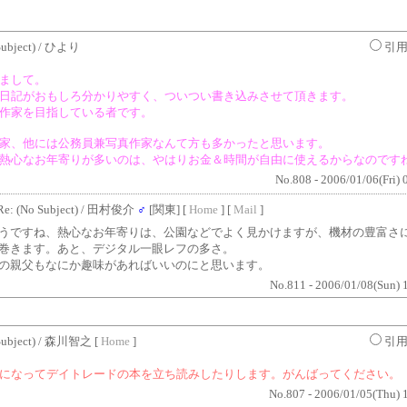
ubject)
/ ひより
引
まして。
日記がおもしろ分かりやすく、ついつい書き込みさせて頂きます。
作家を目指している者です。
家、他には公務員兼写真作家なんて方も多かったと思います。
熱心なお年寄りが多いのは、やはりお金＆時間が自由に使えるからなのです
No.808 - 2006/01/06(Fri) 
Re: (No Subject)
/ 田村俊介
♂
[関東] [
Home
] [
Mail
]
うですね、熱心なお年寄りは、公園などでよく見かけますが、機材の豊富さ
巻きます。あと、デジタル一眼レフの多さ。
の親父もなにか趣味があればいいのにと思います。
No.811 - 2006/01/08(Sun) 
ubject)
/ 森川智之 [
Home
]
引
になってデイトレードの本を立ち読みしたりします。がんばってください。
No.807 - 2006/01/05(Thu) 