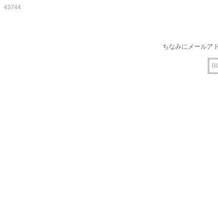
43744
ちなみにメールア
H