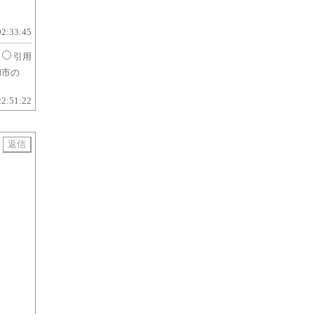
02:33:45
引用
和市の
22:51:22
用