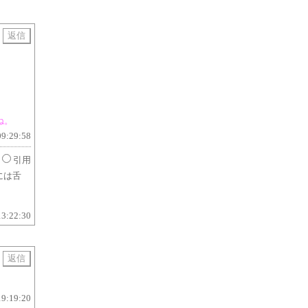
用
ね。
09:29:58
引用
には舌
13:22:30
用
19:19:20