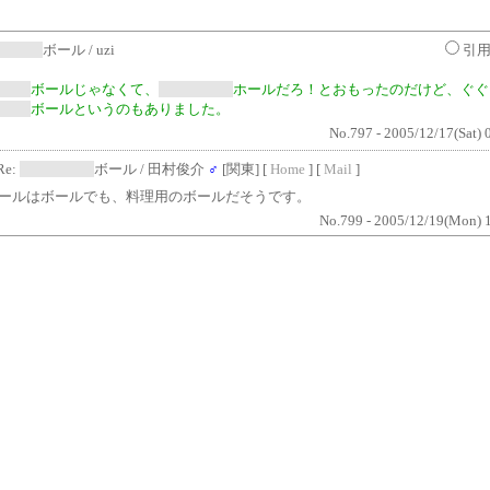
SORED
ボール
/ uzi
引
ORED
ボールじゃなくて、
CENSORED
ホールだろ！とおもったのだけど、ぐぐ
ORED
ボールというのもありました。
No.797 - 2005/12/17(Sat) 
Re:
CENSORED
ボール
/ 田村俊介
♂
[関東] [
Home
] [
Mail
]
ールはボールでも、料理用のボールだそうです。
No.799 - 2005/12/19(Mon) 