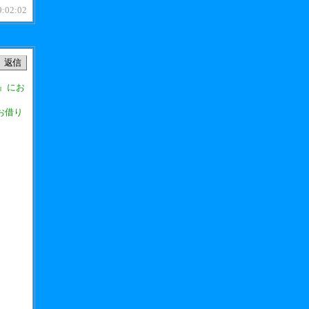
9:02:02
』にお
お借り