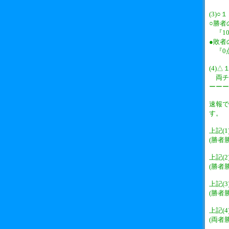
(3)
○勝者
『1
●敗者
『0
(4)
両チ
ーーー
速報で
す。
上記(
(勝者
上記(
(勝者
上記(
(勝者
上記(
(両者