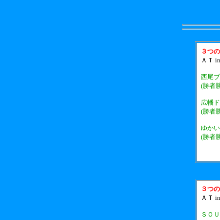
３つの
ＡＴ i
西尾ブ
(勝者
広幡ド
(勝者
ゆかい
(勝者
３つの
ＡＴ i
ＳＯＵ