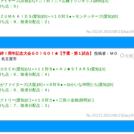
ァイヤーズ(京都)[A]＝△７対７△＝広幡ドッジキッズ(静岡)[A]
勝ち点：５)
ＺＵＭＡ ＫＩＤＳ(愛知)[B]＝○１０対３●＝モンチッチーズ(愛知)[B]
勝ち点：８、敗者分配点：２)
No.35216 2025/08/23(Sat) 0
絆！周年記念大会ＧＯ！ＧＯ！★【予選・第１試合】
投稿者：ＭＯ
引用
n 名古屋市
カＤＣＫ(愛知)[A]＝○１１対８●＝ＨＪ★ＳＴＡＲＳ(愛知)[A]
勝ち点：６、敗者分配点：４)
がファイターズ(大阪)[B]＝○９対８●＝ゆかいな仲間たち(愛知)[B]
勝ち点：６、敗者分配点：４)
クトリー(愛知)[C]＝○１０対５●＝三島☆金狼(静岡)[C]
勝ち点：７、敗者分配点：３)
No.35215 2025/08/23(Sat) 0