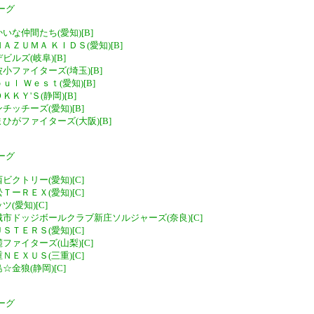
ーグ
かいな仲間たち(愛知)[B]
ＮＡＺＵＭＡ ＫＩＤＳ(愛知)[B]
デビルズ(岐阜)[B]
波小ファイターズ(埼玉)[B]
ｏｕｌ Ｗｅｓｔ(愛知)[B]
ＯＫＫＹ'Ｓ(静岡)[B]
ンチッチーズ(愛知)[B]
やまひがファイターズ(大阪)[B]
ーグ
西ビクトリー(愛知)[C]
松ＴーＲＥＸ(愛知)[C]
ッツ(愛知)[C]
葛城市ドッジボールクラブ新庄ソルジャーズ(奈良)[C]
ＵＳＴＥＲＳ(愛知)[C]
麓ファイターズ(山梨)[C]
重ＮＥＸＵＳ(三重)[C]
島☆金狼(静岡)[C]
ーグ