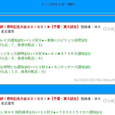
ドッジやろうぜ！BBS
絆！周年記念大会ＧＯ！ＧＯ！★【予選・第６試合】
投稿者：ＭＯ
引用
n 名古屋市
レイズ(愛知)[D]＝○１０対６●＝東御☆スピリッツ(長野)[D]
勝ち点：７、敗者分配点：３)
ッジキッズ(静岡)[A]＝○９対８●＝ＨＪ★ＳＴＡＲＳ(愛知)[A]
勝ち点：６、敗者分配点：４)
な仲間たち(愛知)[B]＝○１１対１●＝モンチッチーズ(愛知)[B]
勝ち点：１０、敗者分配点：０)
No.35220 2025/08/23(Sat) 0
絆！周年記念大会ＧＯ！ＧＯ！★【予選・第５試合】
投稿者：ＭＯ
引用
n 名古屋市
Ｌ ＭＡＸ 池田(岐阜)[A]＝○１１対２●＝ＴＤＣストライカー(愛知)[A]