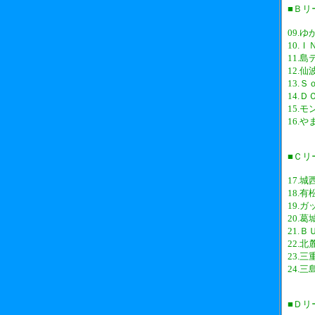
■Ｂリ
09.ゆ
10.Ｉ
11.島
12.仙
13.Ｓ
14.Ｄ
15.モ
16.
■Ｃリ
17.城
18.有
19.ガ
20.
21.Ｂ
22.北
23.三
24.三
■Ｄリ