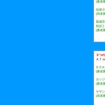
(勝者
仙波小
(両者
葛城市
知)[C]
(勝者
３つの
ＡＴ i
ＤＯＫ
(勝者
ガッツ
(勝者
サザン
(両者