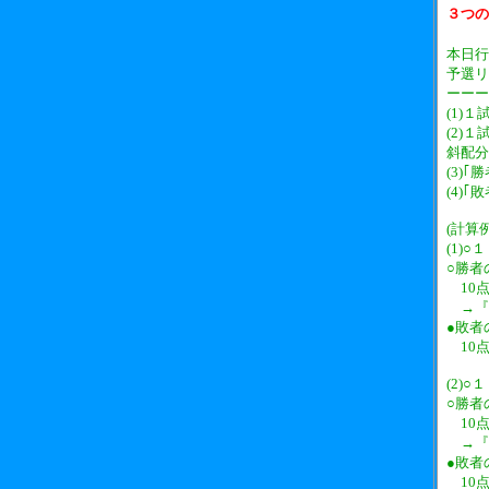
３つの
本日行
予選リ
ーーー
(1)
(2)
斜配分
(3)
(4)
(計算例
(1)
○勝者
10点 × 
→『
●敗者
10点
(2)
○勝者
10点 × 
→『
●敗者
10点