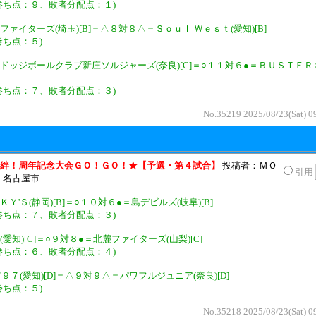
勝ち点：９、敗者分配点：１)
ファイターズ(埼玉)[B]＝△８対８△＝Ｓｏｕｌ Ｗｅｓｔ(愛知)[B]
勝ち点：５)
ドッジボールクラブ新庄ソルジャーズ(奈良)[C]＝○１１対６●＝ＢＵＳＴＥＲ
勝ち点：７、敗者分配点：３)
No.35219 2025/08/23(Sat) 0
絆！周年記念大会ＧＯ！ＧＯ！★【予選・第４試合】
投稿者：ＭＯ
引用
n 名古屋市
ＫＹ'Ｓ(静岡)[B]＝○１０対６●＝島デビルズ(岐阜)[B]
勝ち点：７、敗者分配点：３)
(愛知)[C]＝○９対８●＝北麓ファイターズ(山梨)[C]
勝ち点：６、敗者分配点：４)
'９７(愛知)[D]＝△９対９△＝パワフルジュニア(奈良)[D]
勝ち点：５)
No.35218 2025/08/23(Sat) 0