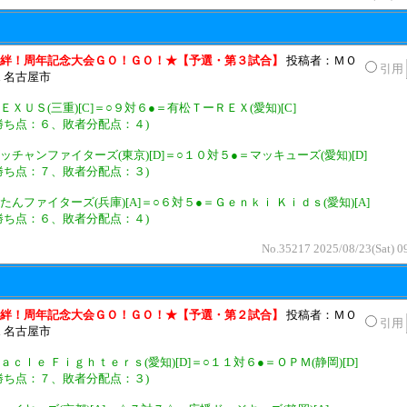
絆！周年記念大会ＧＯ！ＧＯ！★【予選・第３試合】
投稿者：ＭＯ
引用
n 名古屋市
ＥＸＵＳ(三重)[C]＝○９対６●＝有松ＴーＲＥＸ(愛知)[C]
勝ち点：６、敗者分配点：４)
ッチャンファイターズ(東京)[D]＝○１０対５●＝マッキューズ(愛知)[D]
勝ち点：７、敗者分配点：３)
たんファイターズ(兵庫)[A]＝○６対５●＝Ｇｅｎｋｉ Ｋｉｄｓ(愛知)[A]
勝ち点：６、敗者分配点：４)
No.35217 2025/08/23(Sat) 0
絆！周年記念大会ＧＯ！ＧＯ！★【予選・第２試合】
投稿者：ＭＯ
引用
n 名古屋市
ａｃｌｅ Ｆｉｇｈｔｅｒｓ(愛知)[D]＝○１１対６●＝ＯＰＭ(静岡)[D]
勝ち点：７、敗者分配点：３)