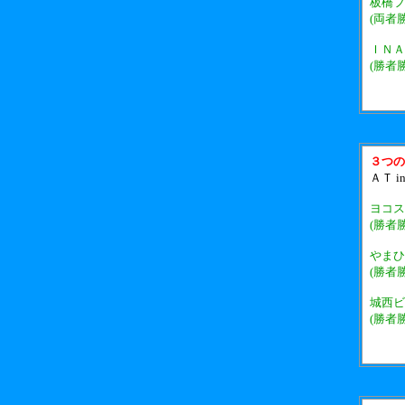
板橋フ
(両者
ＩＮＡ
(勝者
３つの
ＡＴ i
ヨコス
(勝者
やまひ
(勝者
城西ビ
(勝者