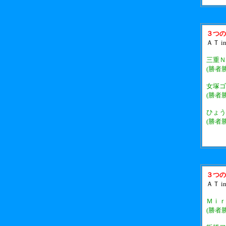
３つの
ＡＴ i
三重Ｎ
(勝者
女塚ゴ
(勝者
ひょう
(勝者
３つの
ＡＴ i
Ｍｉｒ
(勝者