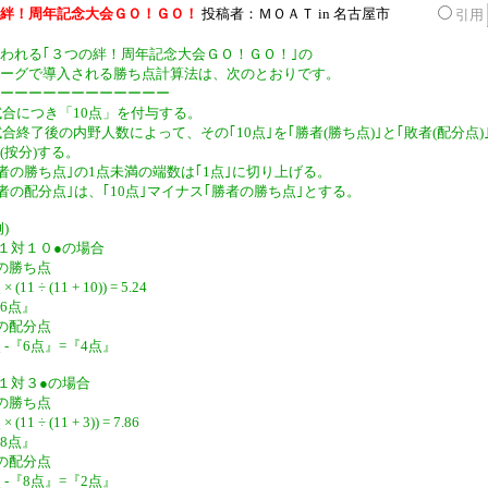
絆！周年記念大会ＧＯ！ＧＯ！
投稿者：ＭＯＡＴ in 名古屋市
引用
われる｢３つの絆！周年記念大会ＧＯ！ＧＯ！｣の
ーグで導入される勝ち点計算法は、次のとおりです。
ーーーーーーーーーーーー
１試合につき「10点」を付与する。
１試合終了後の内野人数によって、その｢10点｣を｢勝者(勝ち点)｣と｢敗者(配分点)
(按分)する。
｢勝者の勝ち点｣の1点未満の端数は｢1点｣に切り上げる。
｢敗者の配分点｣は、｢10点｣マイナス｢勝者の勝ち点｣とする。
)
○１１対１０●の場合
の勝ち点
(11 ÷ (11 + 10)) = 5.24
6点』
の配分点
 -『6点』=『4点』
○１１対３●の場合
の勝ち点
(11 ÷ (11 + 3)) = 7.86
8点』
の配分点
 -『8点』=『2点』