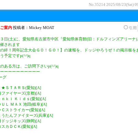
No.35214 2025/08/23(Sat) 0
ご案内
投稿者：Mickey MOAT
引用
３日(土)に、愛知県名古屋市中区『愛知県体育館(旧：ドルフィンズアリーナ)
催されます
の絆！周年記念大会ＧＯ！ＧＯ！】の速報を、ドッジやろうぜ！の掲示板を
う予定ですp(^^)q
のある方は、ご訪問下さいp(^^)q
ーーーーーーーーーー
ーグ
Ｊ★ＳＴＡＲＳ(愛知)[A]
橋ファイヤーズ(京都)[A]
ｅｎｋｉ Ｋｉｄｓ(愛知)[A]
ＯＵＬ ＭＡＸ 池田(岐阜)[A]
ＤＣストライカー(愛知)[A]
ひょうたんファイターズ(兵庫)[A]
幡ドッジキッズ(静岡)[A]
コスカＤＣＫ(愛知)[A]