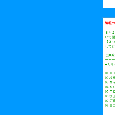
速報の
８月２
いて開
【３つ
して行
ご興味
ーーー
■Ａリ
01.Ｈ
02.板
03.Ｇ
04.Ｓ
05.Ｔ
06.
07.広
08.ヨ