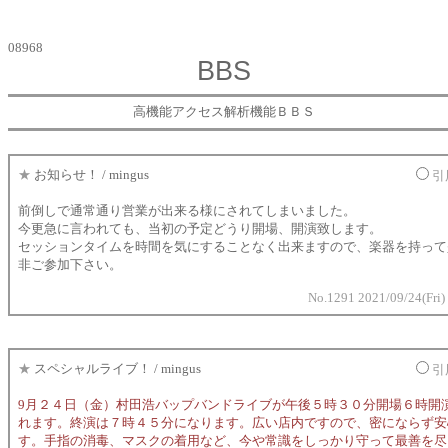
08968
BBS
高機能アクセス解析機能ＢＢＳ
★
お知らせ！ / mingus
引
前倒しで通常通り営業が出来る様にされてしまいました。
今更急に言われても、当初の予定どうり開場、開演致します。
セッションタイムを時間を気にすることなく出来ますので、楽器を持って
非ご参加下さい。
No.1291 2021/09/24(Fri)
★
スペシャルライブ！ / mingus
引
9月２４日（金）村田浩バップバンドライブが午後５時３０分開場６時開
れます。終演は７時４５分になります。広い店内ですので、密にならず安
す。手指の消毒、マスクの着用など、今や常識をしっかり守って最善を尽