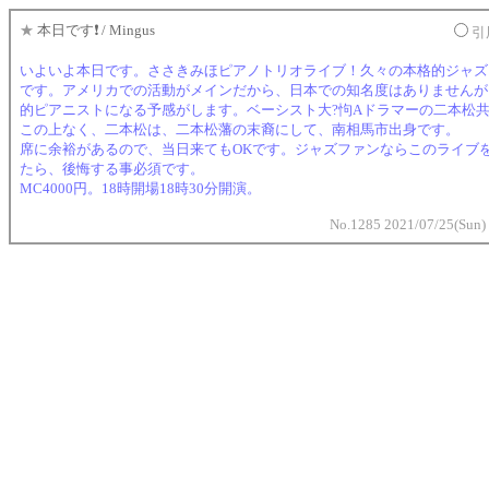
★
本日です❗️ / Mingus
引
いよいよ本日です。ささきみほピアノトリオライブ！久々の本格的ジャズ
です。アメリカでの活動がメインだから、日本での知名度はありませんが
的ピアニストになる予感がします。ベーシスト大?怐Aドラマーの二本松
この上なく、二本松は、二本松藩の末裔にして、南相馬市出身です。
席に余裕があるので、当日来てもOKです。ジャズファンならこのライブ
たら、後悔する事必須です。
MC4000円。18時開場18時30分開演。
No.1285 2021/07/25(Sun)