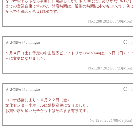
をご希望下さるなら事前にに電話してから来て頂けたらありがたいのです
までの営業自粛ですので、開店時間は、通常の時間以外でもOKです。例
からでも都合が合えばOKです。
No.1288 2021/08/30(Mon) 
★
お知らせ / mingus
引
９月４日（土）予定の中山智広ピアノトリオLive＆Jamは、５日（日）１
～に変更になりました。
No.1287 2021/08/23(Mon) 
★
お知らせ / mingus
引
コロナ感染により１０月２２日（金）
文化センター小ホールに延期変更になりました。
お買い求め頂いたチケットはそのまま有効です。
No.1286 2021/08/08(Sun)