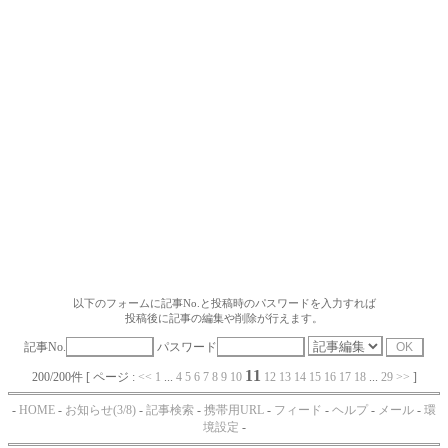
以下のフォームに記事No.と投稿時のパスワードを入力すれば
投稿後に記事の編集や削除が行えます。
記事No.
パスワード
11
200/200件 [ ページ :
<<
1
...
4
5
6
7
8
9
10
12
13
14
15
16
17
18
...
29
>>
]
-
HOME
-
お知らせ(3/8)
-
記事検索
-
携帯用URL
-
フィード
-
ヘルプ
-
メール
-
環
境設定
-