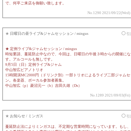
で、何卒ご来店を御願い致します。
No.1290 2021/09/22(Wed)
★
日曜日の昼ライブ&ジャムセッション / mingus
引
★ 定例ライブ&ジャムセッション / mingus
時短要請、蔓延防止中なので、今回は、日曜日の午後３時からの開催にな
す。アルコールも無しです。
9月5日（日）定例ライブ&ジャム
中山智広ピアノトリオ
15時開演MC2000円（ドリンク別）一部トリオによるライブ二部ジャム
ン。各楽器、ボーカル参加者募集。
中山智広（p）菱沼元一（b）吉田久雄（Ds）
No.1289 2021/09/03(Fri)
★
お知らせ / ミンガス
引
蔓延防止法によりミンガスは、不定期な営業時間になっています。もし、