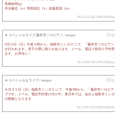
長嶋由明(p)
丹治修也（ts）阿部昌弘（b）佐藤真我（ds）
No.1331 2022/09/29(Thu)
★
スペシャルライブ 藤井空ソロピアノ / mingus
引
9月25日（日）午後３時から、福島市ミンガス にて、「藤井空ソロピアノ
が行われます。若干の席に残りがあります。メール、電話で前売り予約受
ます。お早目に！
No.1330 2022/09/25(Sun)
★
スペシャルなライブ / mingus
引
９月２５日（日）福島市ミンガス にて、午後3時から、「藤井空ソロピア
ブです。メール、電話予約受け付け中。東日本では、仙台と福島市ミンガ
の開催となります。
No.1329 2022/09/21(Wed)