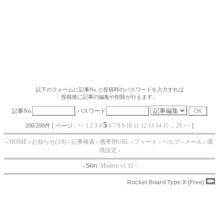
以下のフォームに記事No.と投稿時のパスワードを入力すれば
投稿後に記事の編集や削除が行えます。
記事No.
パスワード
5
200/200件 [ ページ :
<<
1
2
3
4
6
7
8
9
10
11
12
13
14
15
...
29
>>
]
-
HOME
-
お知らせ(3/8)
-
記事検索
-
携帯用URL
-
フィード
-
ヘルプ
-
メール
-
環
境設定
-
-
Skin:
Modern v1.12
-
Rocket Board Type-X (Free)