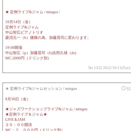
★ 定例ライブ&ジャム / mingus /
10月14日（金）
定例ライブ&ジャム
中山智広ピアノトリオ
菱沼元一（b）腰痛の為、加藤晃司に変わります。
19:00開場
中山智広（p）加藤晃司（b)吉田久雄（ds)
MC-2000円（ドリンク別）
No.1332 2022/10/11(Tue)
★
定例ライブ&ジャムセッション / mingus
引
9月30日（金）
★ジャズワークショップライブ&ジャム / mingus
★定例ライブ＆ジャム★
LIVE＆JAM
２０：００開演
MC：２，０００円（ドリンク別）