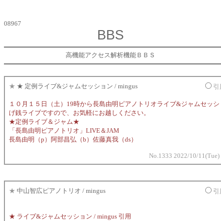
08967
BBS
高機能アクセス解析機能ＢＢＳ
★
★ 定例ライブ&ジャムセッション / mingus
引
１０月１５日（土）19時から長島由明ピアノトリオライブ&ジャムセッシ
げ銭ライブですので、お気軽にお越しください。
★定例ライブ＆ジャム★
「長島由明ピアノトリオ」LIVE＆JAM
長島由明（p）阿部昌弘（b）佐藤真我（ds）
No.1333 2022/10/11(Tue)
★
中山智広ピアノトリオ / mingus
引
★ ライブ&ジャムセッション / mingus 引用