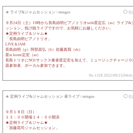
★
ライブ&ジャムセッション / mingus
引
９月24日（土）19時から長島由明ピアノトリオwith星定広（as）ライブ
ッション。投げ銭ライブですので、お気軽にお越しください。
★定例ライブ＆ジャム★
「長島由明ピアノトリオ」
LIVE＆JAM
長島由明（p）阿部昌弘（b）佐藤真我（ds）
星at home定宏（as）
長島トリオにNO1サックス奏者星定宏を加えて、ミュージックチャージ０
器参加者、ボーカル参加できます。
No.1328 2022/09/21(Wed)
★
定例ライブ&ジャムセッション 昼ライブ / mingus
引
９月１８日（日）
１３：００開場１４：００開演
★定例ライブ＆ジャム★
「加藤晃司ジャムセッション」