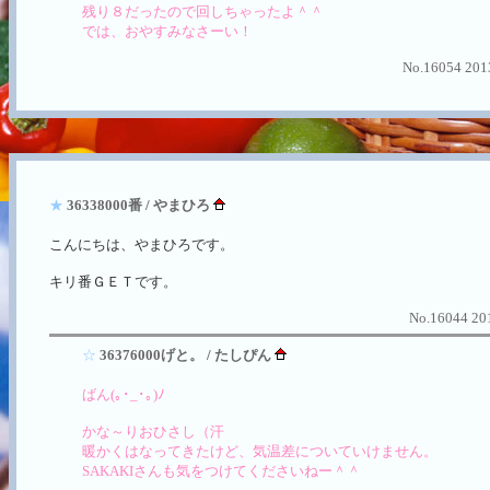
残り８だったので回しちゃったよ＾＾
では、おやすみなさーい！
No.16054 2013
★
36338000番 / やまひろ
こんにちは、やまひろです。
キリ番ＧＥＴです。
No.16044 201
☆
36376000げと。 / たしぴん
ばん(｡･_･｡)ﾉ
かな～りおひさし（汗
暖かくはなってきたけど、気温差についていけません。
SAKAKIさんも気をつけてくださいねー＾＾