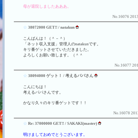
母が退院しましたあああ。
No.16076 2013
☆
38072000 GET!! / natakun
こんばんは！（＾－＾）
「ネット収入支援」管理人のnatakunです。
キリ番ゲットさせていただきました。
よろしくお願い致します。（＾＾
No.16077 201
☆
38094000 ゲット！ / 考えるパパさん
こんにちは！
考えるパパさんです。
かなり久々のキリ番ゲットです！！
No.16078 2013
☆
Re: 37000000 GET!! / SAKAKI(master)
明けましておめでとうございます。