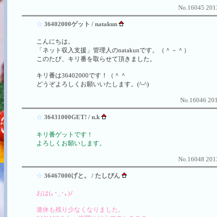
No.16045 2013
☆
36402000ゲット / natakun
こんにちは。
「ネット収入支援」管理人のnatakunです。（＾－＾）
このたび、キリ番を取らせて頂きました。
キリ番は36402000です！（＾＾
どうぞよろしくお願いいたします。(^-^)
No.16046 201
☆
36431000GET! / n.k
キリ番ゲットです！
よろしくお願いします。
No.16048 2013
☆
36467000げと。 / たしぴん
おは(｡･_･｡)ﾉ
連休も残り少なくなりました。