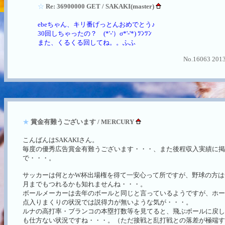
☆
Re: 36900000 GET / SAKAKI(master)
ebeちゃん、キリ番げっとんおめでとう♪
30回しちゃったの？ (*'-'）σ*'-'*) ﾂﾝﾂﾝ
また、くるくる回してね。。ふふ
No.16063 2013
★
賞金有難うございます / MERCURY
こんばんはSAKAKIさん。
毎度の優秀広告賞金有難うございます・・・、また後程収入実績に
で・・・。
サッカーは何とかW杯出場権を得て一安心って所ですが、野球の方は
月までもつれるかも知れませんね・・・。
ボールメーカーは去年のボールと同じと言っているようですが、ホー
点入りまくりの状況では説得力が無いような気が・・・。
ルナの高打率・ブランコの本塁打数等を見てると、飛ぶボールに戻し
も仕方ない状況ですね・・・。（ただ接戦と乱打戦との落差が極端す