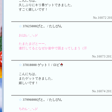
こんにちは。
久しぶりにキリ番ゲットできました。
すごく嬉しいです！
No.16072 201
☆
37625000げと。 / たしぴん
おは(｡･_･｡)ﾉ
たまたまげとーー。
連打してるとなぜか途中で固まってしまう（汗
No.16073 2013
☆
37818000 ゲット！ / ロビ
こんにちは。
またゲットできました。
嬉しいです！
No.16074 2013
☆
37996000げと。 / たしぴん
ちわ(｡･_･｡)ﾉ