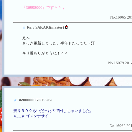
『36998000』です＾＾；
No.16065 201
☆
Re: / SAKAKI(master)
えへ
さっき更新しました。半年もたってた（汗
キリ番ありがとうね！＾＾
No.16079 2014
★
36900000 GET / ebe
残り３０ぐらいだったので回しちゃいました。
<(_ _)> ゴメンナサイ
No.16062 201