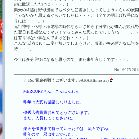
のに敗退しただけに・・・。）
楽天の終盤は野球漫画でもベタな筋書きになってしまうぐらいの展開
じゃないかと思えるぐらいでしたね・・・。（全ての胴上げ投手にな
りには・・・。）
元祖神様・仏様・稲尾様の時代ならいざ知らず分業化が進んだ現代野球
た翌日も登板なんてマジ！？ってみんな思ったでしょうね・・・。（
は有り得ない事なんですけどね・・・。）
こんな伝説はもう二度と無いでしょうけど、藤浪が将来新たな伝説を
待・・・。
今年は多分最後になると思うので、また来年宜しくです・・・。
No.16075 2013
☆
Re: 賞金有難うございます / SAKAKI(master)
MERCURYさん、こんばんわん
昨年は大変お世話になりました。
優秀広告賞賞おめでとうございます。
また、入賞してくださいね。
楽天を優勝まで持っていったのは、流石ですね。
昨年のマー君はすごかった。。