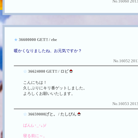
No.16060 2013
★
36600000 GET!! / ebe
暖かくなりましたね、お元気ですか？
No.16052 2013
☆
36624000 GET!! / ロビ
こんにちは！
久しぶりにキリ番ゲットしました。
よろしくお願いいたします。
No.16053 2013
☆
36659000げと。 / たしぴん
ばん(｡･_･｡)ﾉ
寝る前に～。