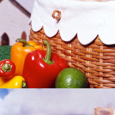
■オンラインカジノポータル-オンラインカジノファンの攻略法・必勝法
オンラインカジノブログ
｜
■オンラインカジノ☆攻略必勝ガイド
お勧めオンラインカジノ
｜
777Baby CASINO/ラッキーベイビーカジノ
｜
Eurogrand
casino/ユーログランドカジノ
｜
32Vegas Casino/32ベガスカジノ
｜
iBig Casino/アイ
カジノ
｜
Club Dice Casino/クラブダイスカジノ
｜
Carnival Casino / カーニバルカジノ
Zipang Casino / ジパングカジノ
｜
Kiwi Casino / キーウィカジノ
｜
Swiss Casino/ス
ノ
｜
King Neptune's Casino/キングネプチューンズカジノ
｜
32Red Online Casino/3
カジノ
｜
Golden Riviera Casino/ゴールデンリヴィエラカジノ
｜
All Slots Casino/
ットカジノ
｜
Sun Vegas Casino/サンベガスカジノ
｜
カジノ・オン・ネット/888.com
Video Poker Classic/ビデオポーカークラシック
｜
Imperial Casino/インペリアルカジ
ベレストカジノ（Everest Casino）
｜
Casino Glamour/カジノグラマー
｜
Casino Treasu
ジノトレジャー
｜
■携帯カジノスーパーガイド-携帯オンラインカジノ
｜
■アフィリエイトガイド
｜
携帯アフィリエイトガイド
｜
アダルトアフィリエイトガ
｜
オンラインカジノアフィリエイト
｜
広告主/マーチャントのアフィリエイト導入
ド
｜
■リードメールスーパーガイド
｜
ad4u詳細
｜
■ネット収入NAVI
｜
■治験モニターガイド～治験バイト＆ボランティア募集情報！
■携帯で収入ｽｰﾊﾟｰｶﾞｲﾄﾞ-携帯で稼ぐ
｜
ｼﾞｬﾊﾟﾝﾈｯﾄ銀行ｶﾞｲﾄﾞ携帯
｜
ｲｰﾊﾞﾝｸ銀行ｶﾞｲﾄ
｜
携帯ﾘｰﾄﾞﾒｰﾙｶﾞｲﾄﾞ-ﾗﾝｷﾝｸﾞ
｜
携帯で稼ぐ方法
■携帯ｱﾌｨﾘｴｲﾄｽｰﾊﾟｰｶﾞｲﾄﾞ-携帯広告
携帯ライフ
｜
携帯占い館
｜
携帯で占い
｜
携帯ﾌﾞﾛｸﾞﾅﾋﾞ
｜
携帯ﾈｯﾄ株ｶﾞｲﾄﾞ～初心
取引,FXﾄﾚｰﾄﾞ,投資信託
｜
携帯ｶｼﾞﾉｽｰﾊﾟｰｶﾞｲﾄﾞ
｜