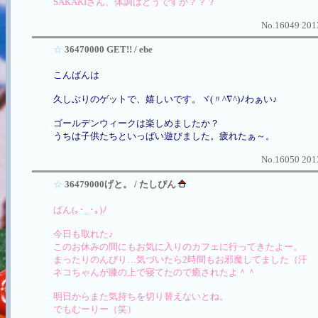
SAKAKIさん、体調はどうですか？？？
No.16049 2013
☆
36470000 GET!! / ebe
こんばんは
久しぶりのゲットで、嬉しいです。ヾ(〃^∇^)ﾉわぁい♪
ゴールデンウィークは楽しめましたか？
うちは子供たちといっぱい遊びました。疲れたぁ～。
No.16050 2013
☆
36479000げと。 / たしぴん
ばん(｡･_･｡)ﾉ
今日も取れた♪
このお休みの間にもお気に入りのカフェに行ってきたよー。
まったりのんびり…気づいたら2時間もお邪魔してました（汗
ネコちゃんが膝の上で寝てたので癒されたよ＾＾
明日からまた気持ちを切り替えないとね。
でもむーりー（笑）