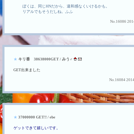
ぼくは、同じHNだから、違和感なくいけるかも。
リアルでもそうだしね。ふふ
No.16086 2014
★
キリ番 38638000GET / みう♂
GET出来ました
No.16084 2014
★
37000000 GET!! / ebe
ゲットできて嬉しいです。