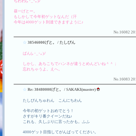
ちわわ(｡･_･｡)ﾉ
昼一げとー。
もしかして今年初ゲットなんだ（汗
今年は4000ゲット到達できますように♪
No.16082 201
☆
38546000げと。 / たしぴん
ばん(｡･_･｡)ﾉ
しかし、あちこちでハンネが違うとめんどいね＾＾；
忘れちゃうよ。えへ。
No.16083 201
☆
Re: 38480000げと。 / SAKAKI(master)
たしぴんちゅわん こんにちわん
今年の初ゲットおめでとう！
さすがキリ番クイーンだね♪
これも、久しぶりに言ったかも。ふふ
4000ゲット目指してがんばってください。