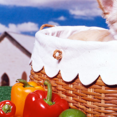
■イーバンク/eBANK銀行
｜
ジャパンネット銀行/JNBバンク
｜
イーバンク銀行eban
｜
ジャパンネット銀行JNB情報
｜
NETeller（ネッテラー）口座開設・利用法詳細
｜
トライフ
｜
ミュージックガイド-おすすめCDアルバム紹介
｜
楳図かずお漫画
｜
データサイト
｜
PCサイトマップ
｜
携帯サイトマップ
｜
更新情報
｜
ネット収入日記
グ
｜
げん玉+げんﾓﾊﾞの攻略・稼ぎ方
・
M
｜
●賞金付きランキング
｜
質問掲示板
｜
交互ランクリ掲示板
｜
ネット収入攻略掲示板
てな
｜