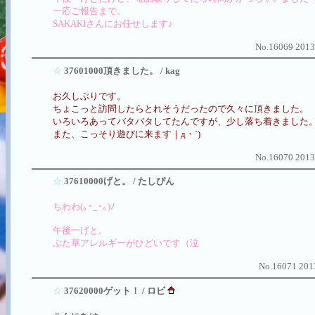
一応ご報告まで。
SAKAKIさんにお任せします♪
No.16069 2013
☆
37601000頂きました。 / kag
お久しぶりです。
ちょこっと訪問したらとれそうだったので久々に頂きました。
いろいろあってバタバタしてたんですが、少し落ち着きました
また、こっそり遊びに来ます｜д・´)
No.16070 2013
☆
37610000げと。 / たしぴん
ちわわ(｡･_･｡)ﾉ
午後一げと。
ぶた草アレルギーがひどいです（泣
No.16071 2013
☆
37620000ゲット！ / ロビ