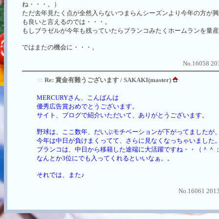
ね・・・。）
ただ去年見たく点が全然入らないつまらんシーズンより今年の方が興
も良いと言えるのでは・・・。
もしブラゼルが今年も残っていたらブランコみたくホームランを量
ではまたの機会に・・・。
No.16058 201
☆
Re: 賞金有難うございます / SAKAKI(master)
MERCURYさん、こんばんは
優秀広告賞おめでとうございます。
サイト、ブログで紹介いただいて、ありがとうございます。
野球は、ここ数年、だいぶモチベーションが下がってましたが
今年は中日が負けまくってて、さらに見なくなっちゃいました
ブランコは、中日から移籍した途端に大活躍ですね・・（＾＾
なんとか3位にでも入ってくれるといいなぁ。。
それでは、また♪
No.16061 2013