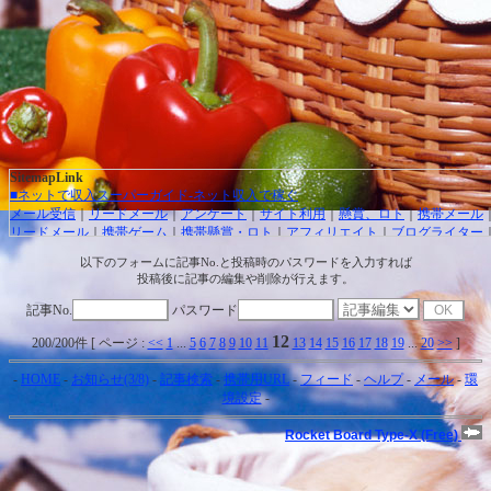
SitemapLink
■ネットで収入スーパーガイド-ネット収入で稼ぐ
メール受信
｜
リードメール
｜
アンケート
｜
サイト利用
｜
懸賞、ロト
｜
携帯メール
リードメール
｜
携帯ゲーム
｜
携帯懸賞・ロト
｜
アフィリエイト
｜
ブログライター
ック保証
｜
リンクスタッフ
｜
携帯広告
｜
アダルト広告
｜
カジノ広告
｜
キャッシン
以下のフォームに記事No.と投稿時のパスワードを入力すれば
レジットカード
｜
治験モニター
｜
オンラインカジノ
｜
高収入バイトチャットレデ
投稿後に記事の編集や削除が行えます。
パチンコ攻略法
｜
お得・裏情報
｜
交換バナー
｜
トラフィックエクスチェンジ
｜
F
貨投資）
｜
投資信託
｜
収入実績
｜
収入ブログ/日記
｜
月極広告
｜
ネット収入ニュー
記事No.
パスワード
12
■オンラインカジノ☆スーパーガイド-インターネットカジノ攻略法
200/200件 [ ページ :
<<
1
...
5
6
7
8
9
10
11
13
14
15
16
17
18
19
...
20
>>
]
Gambling Federation/ギャンブリングフェデレーション
｜
Grand Virtual/グランドバ
ル
｜
Playtech/プレイテック
｜
Microgaming/マイクロゲーミング
｜
CryptoLogic/ク
-
HOME
-
お知らせ(3/8)
-
記事検索
-
携帯用URL
-
フィード
-
ヘルプ
-
メール
-
環
ジック
｜
Random Logic/ランダムロジック
｜
カジノアフィリエイト
｜
オンラインカ
境設定
-
人気投票
｜
オンラインカジノニュース
■★オンラインカジノKINGDOM★-ネットカジノ 必勝
Rocket Board Type-X (Free)
I
Casino Fantasy・カジノファンタジー
｜
Casino Lux・カジノラックス
｜
Casino Eleg
カジノエレガンス
｜
Blackjack Club・ブラックジャッククラブ
｜
InterCasino・イ
ジノ
｜
オンラインカジノニュース