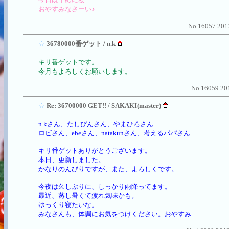
おやすみなさーい♪
No.16057 2013
☆
36780000番ゲット / n.k
キリ番ゲットです。
今月もよろしくお願いします。
No.16059 201
☆
Re: 36700000 GET!! / SAKAKI(master)
n.kさん、たしぴんさん、やまひろさん
ロビさん、ebeさん、natakunさん、考えるパパさん
キリ番ゲットありがとうございます。
本日、更新しました。
かなりのんびりですが、また、よろしくです。
今夜は久しぶりに、しっかり雨降ってます。
最近、蒸し暑くて疲れ気味かも。
ゆっくり寝たいな。
みなさんも、体調にお気をつけください。おやすみ