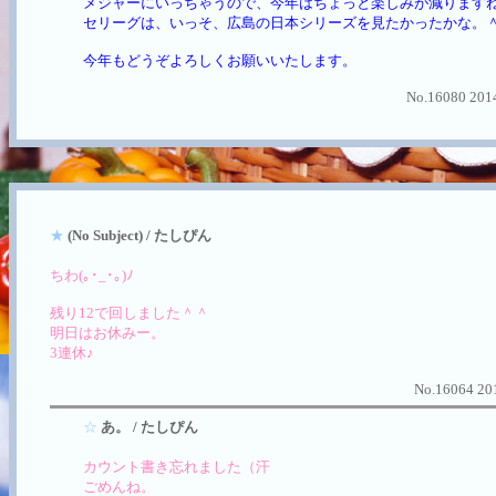
メジャーにいっちゃうので、今年はちょっと楽しみが減ります
セリーグは、いっそ、広島の日本シリーズを見たかったかな。
今年もどうぞよろしくお願いいたします。
No.16080 2014
★
(No Subject) / たしぴん
ちわ(｡･_･｡)ﾉ
残り12で回しました＾＾
明日はお休みー。
3連休♪
No.16064 201
☆
あ。 / たしぴん
カウント書き忘れました（汗
ごめんね。