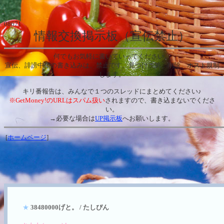
08671
情報交換掲示板（宣伝禁止）
何でもお気軽に書いていってください。
宣伝、誹謗中傷の書き込みは、禁止です。見つけ次第、削除、ホスト規制
します。
キリ番報告は、みんなで１つのスレッドにまとめてください♪
※GetMoney!のURLはスパム扱い
されますので、書き込まないでくださ
い。
→必要な場合は
UP掲示板
へお願いします。
[
ホームページ
]
★
38480000げと。 / たしぴん