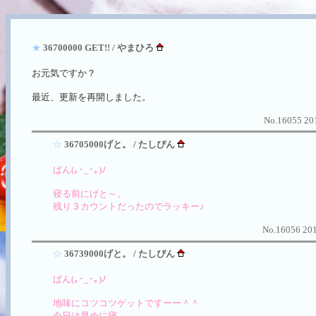
★
36700000 GET!! / やまひろ
お元気ですか？
最近、更新を再開しました。
No.16055 201
☆
36705000げと。 / たしぴん
ばん(｡･_･｡)ﾉ
寝る前にげと～。
残り３カウントだったのでラッキー♪
No.16056 201
☆
36739000げと。 / たしぴん
ばん(｡･_･｡)ﾉ
地味にコツコツゲットですーー＾＾
今日は早めに寝…