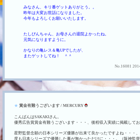
みなさん、キリ番ゲットありがとう。。
昨年は大変お世話になりました。
今年もよろしくお願いいたします。
たしぴんちゃん、お母さんの退院よかったね。
元気になりますように。
かなりの亀レス＆亀UPでしたが、
またゲットしてね！ ＾＾
No.16081 2014
★
賞金有難うございます / MERCURY
こんばんはSAKAKIさん。
優秀広告賞賞金有難うございます・・・、後程収入実績に掲載してお
星野監督念願の日本シリーズ優勝が出来て良かったですよね・・・、
度も日本シリーズで優勝した事が無かっただけに・・・。（阪神監督