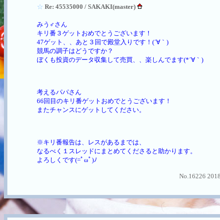
☆
Re: 45535000 / SAKAKI(master)
みう♂さん
キリ番３ゲットおめでとうございます！
47ゲット、、あと３回で殿堂入りです！(´∀｀)
競馬の調子はどうですか？
ぼくも投資のデータ収集して売買、、楽しんでます(*´∀｀)
考えるパパさん
66回目のキリ番ゲットおめでとうございます！
またチャンスにゲットしてください。
※キリ番報告は、レスがあるまでは、
なるべく１スレッドにまとめてくださると助かります。
よろしくです(=ﾟωﾟ)ﾉ
No.16226 2018