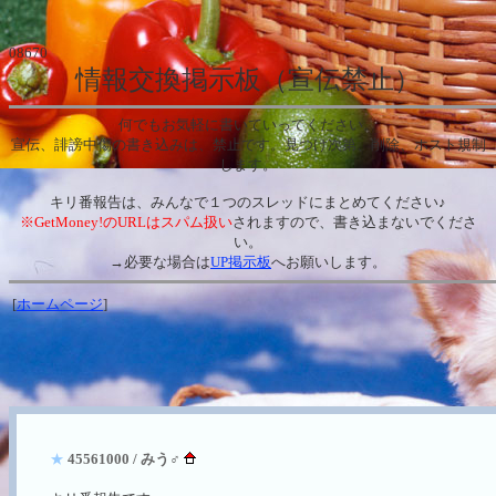
08670
情報交換掲示板（宣伝禁止）
何でもお気軽に書いていってください。
宣伝、誹謗中傷の書き込みは、禁止です。見つけ次第、削除、ホスト規制
します。
キリ番報告は、みんなで１つのスレッドにまとめてください♪
※GetMoney!のURLはスパム扱い
されますので、書き込まないでくださ
い。
→必要な場合は
UP掲示板
へお願いします。
[
ホームページ
]
★
45561000 / みう♂