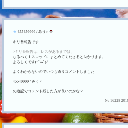
★
455450000 / みう♂
キリ番報告です
>キリ番報告は、レスがあるまでは、
なるべく１スレッドにまとめてくださると助かります。
よろしくです(=ﾟωﾟ)ﾉ
よくわからないのでいつも通りコメントしました
45540000 / みう♂
の追記でコメント残した方が良いのかな？
No.16228 2018