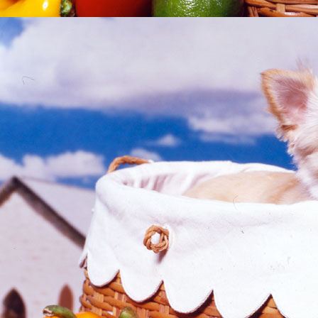
■携帯ｱﾌｨﾘｴｲﾄｽｰﾊﾟｰｶﾞｲﾄﾞ-携帯広告
携帯ライフ
｜
携帯占い館
｜
携帯で占い
｜
携帯ﾌﾞﾛｸﾞﾅﾋﾞ
｜
携帯ﾈｯﾄ株ｶﾞｲﾄﾞ～初心
取引,FXﾄﾚｰﾄﾞ,投資信託
｜
携帯ｶｼﾞﾉｽｰﾊﾟｰｶﾞｲﾄﾞ
｜
■イーバンク/eBANK銀行
｜
ジャパンネット銀行/JNBバンク
｜
イーバンク銀行eban
｜
ジャパンネット銀行JNB情報
｜
NETeller（ネッテラー）口座開設・利用法詳細
｜
トライフ
｜
ミュージックガイド-おすすめCDアルバム紹介
｜
楳図かずお漫画
｜
データサイト
｜
PCサイトマップ
｜
携帯サイトマップ
｜
更新情報
｜
ネット収入日記
グ
｜
げん玉+げんﾓﾊﾞの攻略・稼ぎ方
・
M
｜
●賞金付きランキング
｜
質問掲示板
｜
交互ランクリ掲示板
｜
ネット収入攻略掲示板
てな
｜