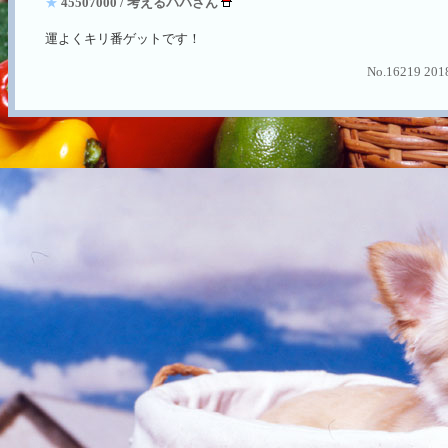
★
45507000 / 考えるパパさん
運よくキリ番ゲットです！
No.16219 2018