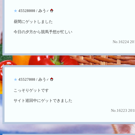
★
45528000 / みう♂
昼間にゲットしました
今日の夕方から競馬予想が忙しい
No.16224 201
★
45527000 / みう♂
こっそりゲットです
サイト巡回中にゲットできました
No.16223 2018