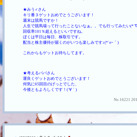
★みう♂さん
キリ番３ゲットおめでとうございます！
週末は競馬ですか！
人生で競馬場って行ったことないなぁ。。でも行ってみたい(*´∇
回収率101％超えるといいですね。
ぼくは平日は毎日、株取引です。
配当と株主優待が届くのがいつも楽しみです♪(*´σｰ｀)
これからもゲットお待ちしてます。
★考えるパパさん
運良くゲットおめでとうございます！
何気に65回目のげっとでした、
今後ともよろしくです！(´∀｀)
No.16221 201