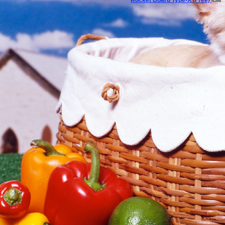
Rocket Board Type-X (Free)
I
Casino Fantasy・カジノファンタジー
｜
Casino Lux・カジノラックス
｜
Casino Eleg
カジノエレガンス
｜
Blackjack Club・ブラックジャッククラブ
｜
InterCasino・イ
ジノ
｜
オンラインカジノニュース
■オンラインカジノポータル-オンラインカジノファンの攻略法・必勝法
オンラインカジノブログ
｜
■オンラインカジノ☆攻略必勝ガイド
お勧めオンラインカジノ
｜
777Baby CASINO/ラッキーベイビーカジノ
｜
Eurogrand
casino/ユーログランドカジノ
｜
32Vegas Casino/32ベガスカジノ
｜
iBig Casino/アイ
カジノ
｜
Club Dice Casino/クラブダイスカジノ
｜
Carnival Casino / カーニバルカジノ
Zipang Casino / ジパングカジノ
｜
Kiwi Casino / キーウィカジノ
｜
Swiss Casino/ス
ノ
｜
King Neptune's Casino/キングネプチューンズカジノ
｜
32Red Online Casino/3
カジノ
｜
Golden Riviera Casino/ゴールデンリヴィエラカジノ
｜
All Slots Casino/
ットカジノ
｜
Sun Vegas Casino/サンベガスカジノ
｜
カジノ・オン・ネット/888.com
Video Poker Classic/ビデオポーカークラシック
｜
Imperial Casino/インペリアルカジ
ベレストカジノ（Everest Casino）
｜
Casino Glamour/カジノグラマー
｜
Casino Treasu
ジノトレジャー
｜
■携帯カジノスーパーガイド-携帯オンラインカジノ
｜
■アフィリエイトガイド
｜
携帯アフィリエイトガイド
｜
アダルトアフィリエイトガ
｜
オンラインカジノアフィリエイト
｜
広告主/マーチャントのアフィリエイト導入
ド
｜
■リードメールスーパーガイド
｜
ad4u詳細
｜
■ネット収入NAVI
｜
■治験モニターガイド～治験バイト＆ボランティア募集情報！
■携帯で収入ｽｰﾊﾟｰｶﾞｲﾄﾞ-携帯で稼ぐ
｜
ｼﾞｬﾊﾟﾝﾈｯﾄ銀行ｶﾞｲﾄﾞ携帯
｜
ｲｰﾊﾞﾝｸ銀行ｶﾞｲﾄ
｜
携帯ﾘｰﾄﾞﾒｰﾙｶﾞｲﾄﾞ-ﾗﾝｷﾝｸﾞ
｜
携帯で稼ぐ方法