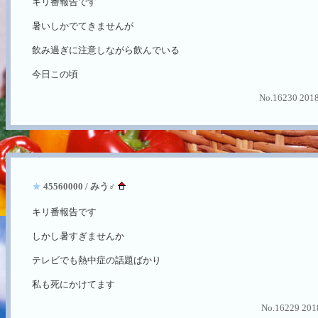
キリ番報告です
暑いしかでてきませんが
飲み過ぎに注意しながら飲んでいる
今日この頃
No.16230 2018
★
45560000 / みう♂
キリ番報告です
しかし暑すぎませんか
テレビでも熱中症の話題ばかり
私も死にかけてます
No.16229 2018