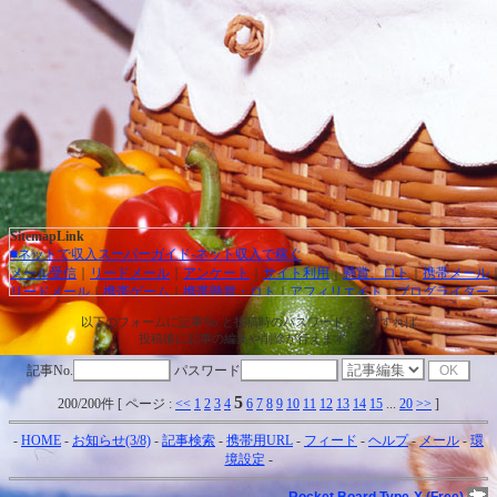
SitemapLink
■ネットで収入スーパーガイド-ネット収入で稼ぐ
メール受信
｜
リードメール
｜
アンケート
｜
サイト利用
｜
懸賞、ロト
｜
携帯メール
リードメール
｜
携帯ゲーム
｜
携帯懸賞・ロト
｜
アフィリエイト
｜
ブログライター
ック保証
｜
リンクスタッフ
｜
携帯広告
｜
アダルト広告
｜
カジノ広告
｜
キャッシン
以下のフォームに記事No.と投稿時のパスワードを入力すれば
レジットカード
｜
治験モニター
｜
オンラインカジノ
｜
高収入バイトチャットレデ
投稿後に記事の編集や削除が行えます。
パチンコ攻略法
｜
お得・裏情報
｜
交換バナー
｜
トラフィックエクスチェンジ
｜
F
貨投資）
｜
投資信託
｜
収入実績
｜
収入ブログ/日記
｜
月極広告
｜
ネット収入ニュー
記事No.
パスワード
5
■オンラインカジノ☆スーパーガイド-インターネットカジノ攻略法
200/200件 [ ページ :
<<
1
2
3
4
6
7
8
9
10
11
12
13
14
15
...
20
>>
]
Gambling Federation/ギャンブリングフェデレーション
｜
Grand Virtual/グランドバ
ル
｜
Playtech/プレイテック
｜
Microgaming/マイクロゲーミング
｜
CryptoLogic/ク
-
HOME
-
お知らせ(3/8)
-
記事検索
-
携帯用URL
-
フィード
-
ヘルプ
-
メール
-
環
ジック
｜
Random Logic/ランダムロジック
｜
カジノアフィリエイト
｜
オンラインカ
境設定
-
人気投票
｜
オンラインカジノニュース
■★オンラインカジノKINGDOM★-ネットカジノ 必勝