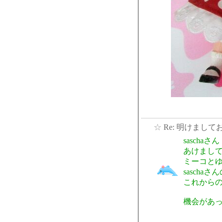
☆
Re: 明けまし
saschaさん
あけまし
ミーコと
sasch
これから
機会があ