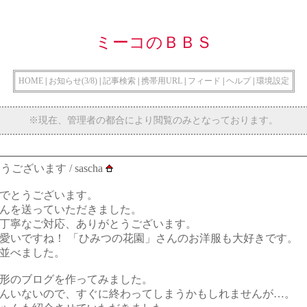
ミーコのＢＢＳ
HOME
|
お知らせ(3/8)
|
記事検索
|
携帯用URL
|
フィード
|
ヘルプ
|
環境設定
※現在、管理者の都合により閲覧のみとなっております。
とうございます
/ sascha
でとうございます。
んを送っていただきました。
丁寧なご対応、ありがとうございます。
愛いですね！ 「ひみつの花園」さんのお洋服も大好きです。
並べました。
形のブログを作ってみました。
んいないので、すぐに終わってしまうかもしれませんが…。