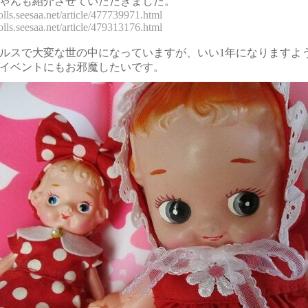
ゃんも紹介させていただきました。
olls.seesaa.net/article/477739971.html
olls.seesaa.net/article/479313176.html
ルスで大変な世の中になっていますが、いい1年になりますよ
イベントにもお邪魔したいです。