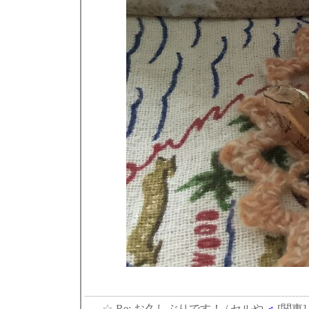
☆
Re: お久しぶりです！
/ セルや
♂
[関東]