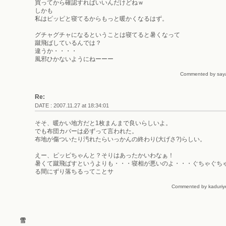
買ってから確認すればいいんだけどねｗ
しかも
私はピッピと寝てるからもっと暖かくなるはず。
グチャグチャになるということは寝てると暑くなって
蹴飛ばしているんでは？
違うか・・・・
風邪ひかないようにねーーー
Commented by saya 
Re:
DATE : 2007.11.27 at 18:34:01
そそ、暖かい地方だと1枚まんまで良いらしいよ。
でも布団カバーは必ずって言われた。
布地が傷ついたり汚れたらいっかんの終わり(大げさ?)らしい。
えー、ピッピちゃんと？そりはあったかいわなぁ！
暑くて蹴飛ばすというよりも・・・寝相が悪いのよ・・・ぐちゃぐち
る間にずり落ちるってことサ
Commented by kaduriye
雪