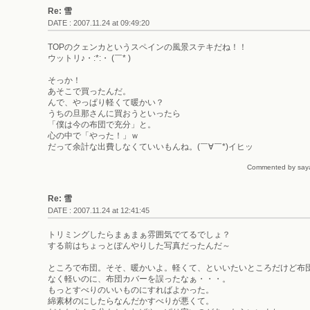
Re: 雪
DATE : 2007.11.24 at 09:49:20
TOPのクェンカというスペインの風景ステキだね！！
ウットリ♪・:*:・ (￣* )
そっか！
あそこで買ったんだ。
んで、やっぱり軽くて暖かい？
うちの旦那さんに買おうといったら
「僕は今の布団で充分」と。
心の中で「やった！」ｗ
だって余計な出費しなくていいもんね。(￣∀￣*)イヒッ
Commented by saya 
Re: 雪
DATE : 2007.11.24 at 12:41:45
トリミングしたらまぁまぁ雰囲気でてるでしょ？
する前はちょっとぽんやりした写真だったんだ～
ところで布団。そそ、暖かいよ。軽くて、といいたいところだけど布
なく軽いのに、布団カバーを誤ったなぁ・・・。
もっとすべりのいいものにすればよかった。
綿素材のにしたらなんだかすべりが悪くて。