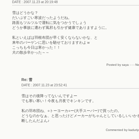
DATE : 2007.11.23 at 20:19:48
雪はどうかな？
だいぶすごい寒波だったようだね。
路面もツルツルで運転に気をつかうでしょう
どうか事故に遭わず風邪も引かず健康でありますように。
私といえばは羽根布団が早く安くならないかな、と
来年のバーゲンに思いを馳せておりますわよｗ
こっちも今日は寒かった！！
犬の散歩辛かった～～
Posted by saya - - - N
Re: 雪
DATE : 2007.11.23 at 23:52:41
雪はその後降ってないんですよー
でも寒い寒い！今夜も月夜でキンキンです。
私の羽布団ね、○トーヨーカ○ー(大手スーパー)で買ったの。
どうなのかなぁ、と思ったけどメーカーがちゃんとしているしいいか
断したんだよん♪
Commented by kaduriye