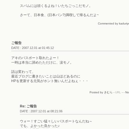
スパムには頭くるよね！いたちごっこだモノ。
さーて、日本食、(日本パン?)満喫して帰るんだよ~
Commented by kaduriye
ご報告
DATE : 2007.12.01 at 01:45:12
アキのパスポート取れたよー！
一時は本当に諦めたただけに、涙モノ。
話は変わって、
最近ブログに書きたいことは山ほどあるのに
HPを更新する元気がホント無いんだよねぇ・・・
Posted by きむら -
URL
- - N
Re: ご報告
DATE : 2007.12.01 at 08:21:06
ウォー！すごい猛々しいパスポートなんだね～
でも、よかった良かった♪