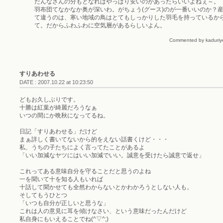
だんなさんの分もとなればやっぱり安いのがあったらいいよねぇ～。
羽布団てなかなか奥が深いわ。がちょう(グース)のが一番いいのか？
て違うのは、寒い地域の鳥はとてもしっかりした羽毛を持っているか
て。だからふわふわに空気層があるらしいよん。
Commented by kaduriye
すりあわせる
DATE : 2007.10.22 at 10:23:50
どもお久しぶりです。
十勝は紅葉が綺麗だろうなぁ
いつの間にか晩秋になってるね。
日記「すりあわせる」だけど
まぁ詳しく書いてないから的をえない話書くけど・・・
私、うちの子たちによく言ってたことがあるよ
「いい加減なヤツにはいい加減でいい。誠意を受けたら誠意で返せ」
これってある意味自分を守ることだと思うのよね
一を聞いて十を知る人もいれば
十話して聞かせても全然わからないとかわかろうとしない人も。
そしてもうひとつ
「いつも自分が正しいと思うな」
これは人の意見に耳を傾けなさい、という意味だったんだけど
私自身にもいえることでね(^▽^;)