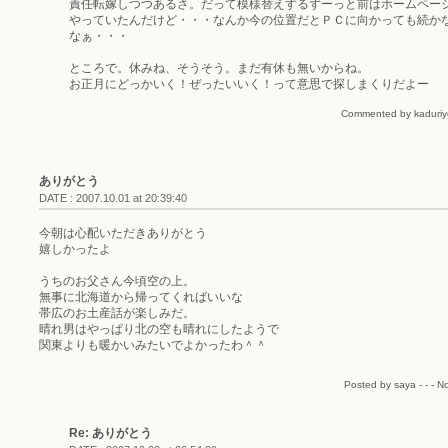
責任転嫁しつつあるさ。だって模様替えするずーっと前はホームペー
やっていたんだけど・・・なんか今の位置だとＰＣに向かっても続か
なぁ・・・
ところで。休みね、そうそう。まだ有休も無いからね。
お正月にどっかいく！ぜったいいく！って意思で探しまくりだよー
Commented by kaduriye
ありがとう
DATE : 2007.10.01 at 20:39:40
今朝は心配いただきありがとう
嬉しかったよ
うちのお父さん今頃空の上。
無事に北海道から帰ってくればいいな
帯広のお土産話が楽しみだ。
晴れ男はやっぱり北の空も晴れにしたようで
関東よりも暖かいみたいでよかったわ＾＾
Posted by saya - - - N
Re: ありがとう