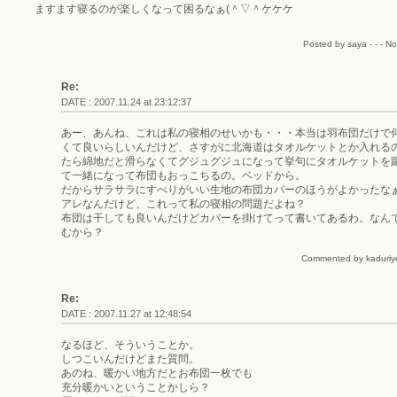
ますます寝るのが楽しくなって困るなぁ(＾▽＾ケケケ
Posted by saya - - - N
Re:
DATE : 2007.11.24 at 23:12:37
あー、あんね、これは私の寝相のせいかも・・・本当は羽布団だけで
くて良いらしいんだけど、さすがに北海道はタオルケットとか入れる
たら綿地だと滑らなくてグジュグジュになって挙句にタオルケットを
て一緒になって布団もおっこちるの。ベッドから。
だからサラサラにすべりがいい生地の布団カバーのほうがよかったな
アレなんだけど、これって私の寝相の問題だよね？
布団は干しても良いんだけどカバーを掛けてって書いてあるわ。なん
むから？
Commented by kaduriye
Re:
DATE : 2007.11.27 at 12:48:54
なるほど、そういうことか。
しつこいんだけどまた質問。
あのね、暖かい地方だとお布団一枚でも
充分暖かいということかしら？