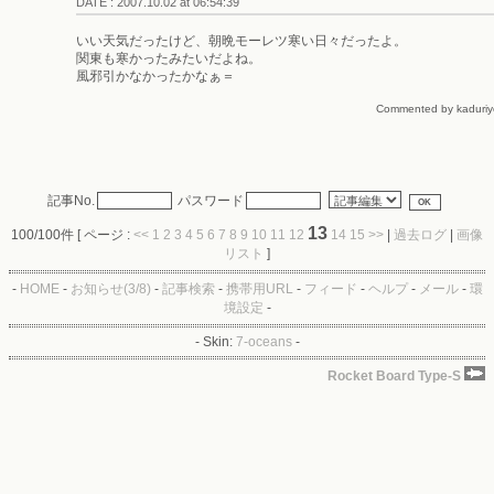
DATE : 2007.10.02 at 06:54:39
いい天気だったけど、朝晩モーレツ寒い日々だったよ。
関東も寒かったみたいだよね。
風邪引かなかったかなぁ＝
Commented by kaduriye
記事No.
パスワード
13
100/100件 [ ページ :
<<
1
2
3
4
5
6
7
8
9
10
11
12
14
15
>>
|
過去ログ
|
画像
リスト
]
-
HOME
-
お知らせ(3/8)
-
記事検索
-
携帯用URL
-
フィード
-
ヘルプ
-
メール
-
環
境設定
-
-
Skin:
7-oceans
-
Rocket Board Type-S