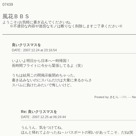
07439
風花ＢＢＳ
ようこそ♪お気軽に書き込んでくださいね。
※不適切な内容や迷惑なモノは断りなく削除しますご了承ください※
良いクリスマスを
DATE : 2007.12.24 at 23:16:54
いよいよ明日から日本へ一時帰国！
長時間フライトに今から緊張してるよ（笑）
うちは結局この間掲示板閉めちゃった。
書き込みないのにスパムだけは大量に来るからさ
スパムに負けたみたいで悔しいけど。
Posted by きむら -
URL
- - N
Re: 良いクリスマスを
DATE : 2007.12.25 at 06:24:44
うんうん、気をつけてね。
ほんと帰れてよかったね～♪パスポートの戦いがあってこそ、だね(笑