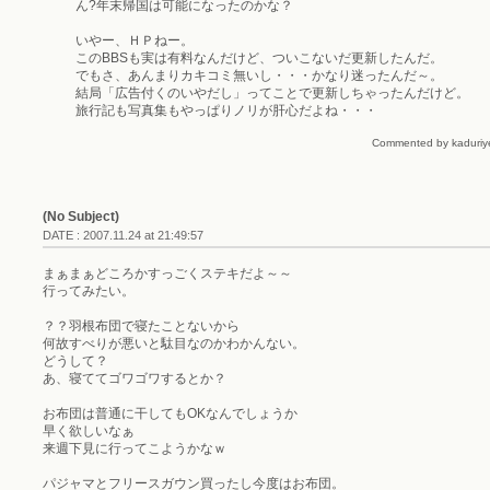
ん?年末帰国は可能になったのかな？
いやー、ＨＰねー。
このBBSも実は有料なんだけど、ついこないだ更新したんだ。
でもさ、あんまりカキコミ無いし・・・かなり迷ったんだ～。
結局「広告付くのいやだし」ってことで更新しちゃったんだけど。
旅行記も写真集もやっぱりノリが肝心だよね・・・
Commented by kaduriye
(No Subject)
DATE : 2007.11.24 at 21:49:57
まぁまぁどころかすっごくステキだよ～～
行ってみたい。
？？羽根布団で寝たことないから
何故すべりが悪いと駄目なのかわかんない。
どうして？
あ、寝ててゴワゴワするとか？
お布団は普通に干してもOKなんでしょうか
早く欲しいなぁ
来週下見に行ってこようかなｗ
パジャマとフリースガウン買ったし今度はお布団。