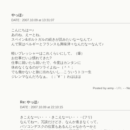
やっほ♪
DATE : 2007.10.09 at 13:31:07
こんにちはー♪
あのね、えーとね。
スペイン&ポルトガルの続きが読みたいなーなんて♪
んで実はベルギーとフランスも興味津々なんだなーなんて♪
軽いプレッシャーはこれくらいにして。（爆）
お仕事だいぶ慣れてきた?
仕事に就いたら就いたで、今度はカンタンに
休めなくなるのがツライよね～（＾＾；
でも働かないと旅に出れないし…こういうトコ一生
ジレンマなんだろなぁ。（；´∀｀）わははは
Posted by army -
URL
- - N
Re: やっほ♪
DATE : 2007.10.09 at 22:10:15
きこえなーい・・・きこえなーい・・・(フリ)
なんてねー。冗談だけどさ、なんか進まなくって。
パソコンデスクの位置もあるんじゃなかろーかと