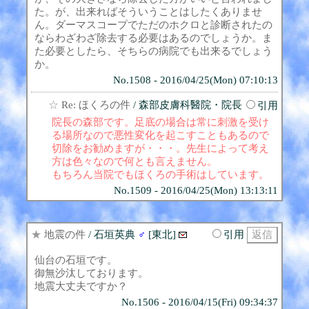
た。が、出来ればそういうことはしたくありませ
ん。ダーマスコープでただのホクロと診断されたの
ならわざわざ除去する必要はあるのでしょうか。ま
た必要としたら、そちらの病院でも出来るでしょう
か。
No.1508 - 2016/04/25(Mon) 07:10:13
☆
Re: ほくろの件
/ 森部皮膚科醫院・院長
引用
院長の森部です。足底の場合は常に刺激を受け
る場所なので悪性変化を起こすこともあるので
切除をお勧めますが・・・。先生によって考え
方は色々なので何とも言えません。
もちろん当院でもほくろの手術はしています。
No.1509 - 2016/04/25(Mon) 13:13:11
★
地震の件
/ 石垣英典
♂
[東北]
引用
仙台の石垣です。
御無沙汰しております。
地震大丈夫ですか？
No.1506 - 2016/04/15(Fri) 09:34:37