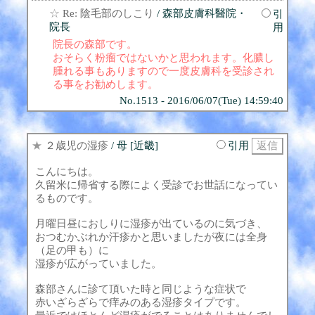
☆
Re: 陰毛部のしこり
/ 森部皮膚科醫院・
引
院長
用
院長の森部です。
おそらく粉瘤ではないかと思われます。化膿し
腫れる事もありますので一度皮膚科を受診され
る事をお勧めします。
No.1513 - 2016/06/07(Tue) 14:59:40
★
２歳児の湿疹
/ 母 [近畿]
引用
こんにちは。
久留米に帰省する際によく受診でお世話になってい
るものです。
月曜日昼におしりに湿疹が出ているのに気づき、
おつむかぶれか汗疹かと思いましたが夜には全身
（足の甲も）に
湿疹が広がっていました。
森部さんに診て頂いた時と同じような症状で
赤いざらざらで痒みのある湿疹タイプです。