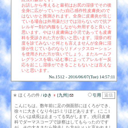
お話しから考えると最初はお尻の湿疹でその後
全身に広がっていった(自己感作性皮膚炎)ので
はないかと推測されます。全身に皮膚炎が生じ
ている場合は外用薬だけでは治らないので抗ア
レルギー剤の内服をしながら外用すると良いと
思います。やはり皮膚病は小児であっても皮膚
科を受診された方が良いと思います。湿疹の程
度を診てみないと何とも言えませんが全身に湿
疹が生じているのならリドメックスローション
を使用された方が良いでしょう。またルームフ
レグランスを吸い込む事によってアレルギー反
応を起こし湿疹ができることもないとは言えな
いと思います。
No.1512 - 2016/06/07(Tue) 14:57:11
★
ほくろの件
/ ゆき
♀
[九州]
引用
こんにちは。数年前に足の側面部にほくろができ、
徐々に大きくなり今は5ミリほどあります。(ここ1
くらいは成長は止まってる気がします。)先日皮膚
科でダーマスコープで診察はしてもらったのです
が、その大きさなら除去した方がいいと言われまし