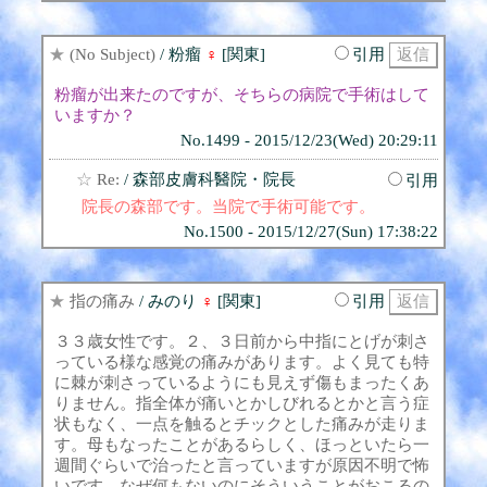
★
(No Subject)
/ 粉瘤
♀
[関東]
引用
粉瘤が出来たのですが、そちらの病院で手術はして
いますか？
No.1499 - 2015/12/23(Wed) 20:29:11
☆
Re:
/ 森部皮膚科醫院・院長
引用
院長の森部です。当院で手術可能です。
No.1500 - 2015/12/27(Sun) 17:38:22
★
指の痛み
/ みのり
♀
[関東]
引用
３３歳女性です。２、３日前から中指にとげが刺さ
っている様な感覚の痛みがあります。よく見ても特
に棘が刺さっているようにも見えず傷もまったくあ
りません。指全体が痛いとかしびれるとかと言う症
状もなく、一点を触るとチックとした痛みが走りま
す。母もなったことがあるらしく、ほっといたら一
週間ぐらいで治ったと言っていますが原因不明で怖
いです。なぜ何もないのにそういうことがおこるの