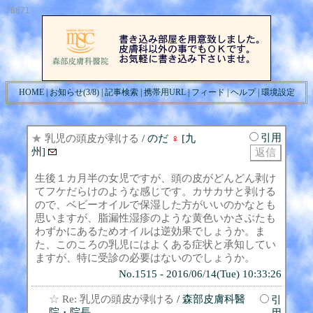
76871
HOME
|
お知らせ(3/8)
|
記事検索
|
携帯用URL
|
フィード
|
ヘルプ
|
環境設定
引用
★
乳児の頭皮が剥ける
/ のだ
♀
[九
州]
生後１カ月半の女児ですが、頭の皮がどんどん剥け
てフケだらけのような感じです。カサカサと剥ける
ので、ベビーオイルで保湿した方がいいのかなとも
思いますが、脂漏性湿疹のような黄色いかさぶたも
わずかにあるためオイルは逆効果でしょうか。ま
た、このころの乳児にはよくある症状と承知してい
ますが、特に受診の必要はないのでしょうか。
No.1515 - 2016/06/14(Tue) 10:33:26
☆
Re: 乳児の頭皮が剥ける
/ 森部皮膚科醫
引
院・院長
用