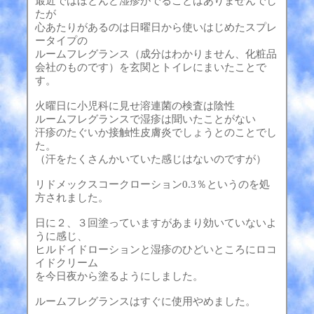
最近ではほとんど湿疹がでることはありませんでし
たが
心あたりがあるのは日曜日から使いはじめたスプレ
ータイプの
ルームフレグランス（成分はわかりません、化粧品
会社のものです）を玄関とトイレにまいたことで
す。
火曜日に小児科に見せ溶連菌の検査は陰性
ルームフレグランスで湿疹は聞いたことがない
汗疹のたぐいか接触性皮膚炎でしょうとのことでし
た。
（汗をたくさんかいていた感じはないのですが）
リドメックスコークローション0.3％というのを処
方されました。
日に２、３回塗っていますがあまり効いていないよ
うに感じ、
ヒルドイドローションと湿疹のひどいところにロコ
イドクリーム
を今日夜から塗るようにしました。
ルームフレグランスはすぐに使用やめました。