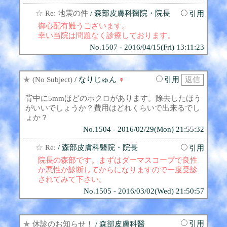
☆
Re: 地震の件
/ 森部皮膚科醫院・院長
引用
御心配有難うございます。
幸い当院は問題なく診療しております。
No.1507 - 2016/04/15(Fri) 13:11:23
★
(No Subject)
/ なりじゅん
♀
引用
背中に5mmほどのホクロがあります。除去したほう
がいいでしょうか？費用はどれくらいで出来るでし
ょか？
No.1504 - 2016/02/29(Mon) 21:55:32
☆
Re:
/ 森部皮膚科醫院・院長
引用
院長の森部です。まずはダーマスコープで良性
か悪性か診断してからになりますので一度受診
されてみて下さい。
No.1505 - 2016/03/02(Wed) 21:50:57
引用
★
休診のお知らせ！
/ 森部皮膚科醫