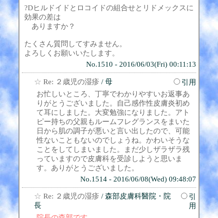
?Dヒルドイドとロコイドの組合せとリドメックスに
効果の差は
ありますか？
たくさん質問してすみません。
よろしくお願いいたします。
No.1510 - 2016/06/03(Fri) 00:11:13
☆
Re: ２歳児の湿疹
/ 母
引用
お忙しいところ、丁寧でわかりやすいお返事あ
りがとうございました。自己感作性皮膚炎初め
て耳にしました。大変勉強になりました。アト
ピー持ちの父親もルームフレグランスをまいた
日から肌の調子が悪いと言い出したので、可能
性ないこともないのでしょうね。かわいそうな
ことをしてしまいました。まだ少しザラザラ残
っていますので皮膚科を受診しようと思いま
す。ありがとうございました。
No.1514 - 2016/06/08(Wed) 09:48:07
☆
Re: ２歳児の湿疹
/ 森部皮膚科醫院・院
引
長
用
院長の森部です。