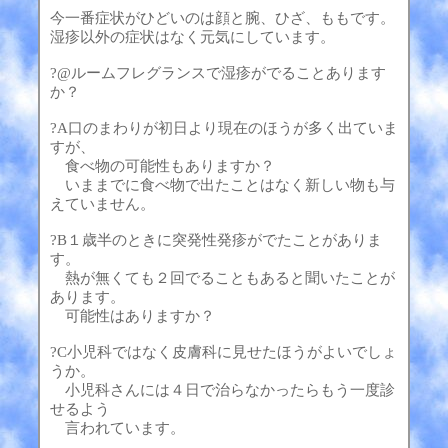
今一番症状がひどいのは顔と腕、ひざ、ももです。
湿疹以外の症状はなく元気にしています。
?@ルームフレグランスで湿疹がでることあります
か？
?A口のまわりが初日より現在のほうが多く出ていま
すが、
食べ物の可能性もありますか？
いままでに食べ物で出たことはなく新しい物も与
えていません。
?B１歳半のときに突発性発疹がでたことがありま
す。
熱が無くても２回でることもあると聞いたことが
あります。
可能性はありますか？
?C小児科ではなく皮膚科に見せたほうがよいでしょ
うか。
小児科さんには４日で治らなかったらもう一度診
せるよう
言われています。