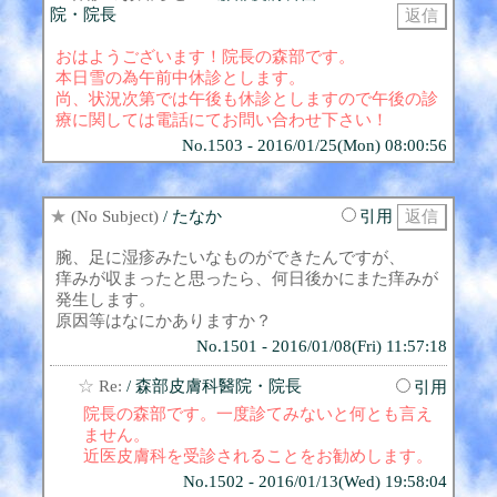
院・院長
おはようございます！院長の森部です。
本日雪の為午前中休診とします。
尚、状況次第では午後も休診としますので午後の診
療に関しては電話にてお問い合わせ下さい！
No.1503 - 2016/01/25(Mon) 08:00:56
★
(No Subject)
/ たなか
引用
腕、足に湿疹みたいなものができたんですが、
痒みが収まったと思ったら、何日後かにまた痒みが
発生します。
原因等はなにかありますか？
No.1501 - 2016/01/08(Fri) 11:57:18
☆
Re:
/ 森部皮膚科醫院・院長
引用
院長の森部です。一度診てみないと何とも言え
ません。
近医皮膚科を受診されることをお勧めします。
No.1502 - 2016/01/13(Wed) 19:58:04