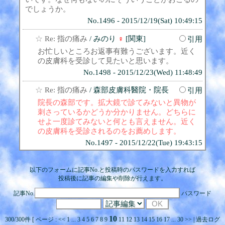
でしょうか。
No.1496 - 2015/12/19(Sat) 10:49:15
☆
Re: 指の痛み
/ みのり
♀
[関東]
引用
お忙しいところお返事有難うございます。近く
の皮膚科を受診して見たいと思います。
No.1498 - 2015/12/23(Wed) 11:48:49
☆
Re: 指の痛み
/ 森部皮膚科醫院・院長
引用
院長の森部です。拡大鏡で診てみないと異物が
刺さっているかどうか分かりません。どちらに
せよ一度診てみないと何とも言えません。近く
の皮膚科を受診されるのをお薦めします。
No.1497 - 2015/12/22(Tue) 19:43:15
以下のフォームに記事No.と投稿時のパスワードを入力すれば
投稿後に記事の編集や削除が行えます。
記事No.
パスワード
10
300/300件 [ ページ :
<<
1
...
3
4
5
6
7
8
9
11
12
13
14
15
16
17
...
30
>>
|
過去ログ