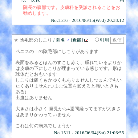
院長の森部です。皮膚科を受診されることをお
勧めします。
No.1516 - 2016/06/15(Wed) 20:38:12
★
陰毛部のしこり
/ 匿名
♂
[近畿]
引用
ペニスの上の陰毛部にしこりがあります
表面をみるとほんのすこし赤く、腫れているよりか
は皮膚の下にしこりが埋まっている感じです。形は
球体だとおもいます
しこりは痛くもかゆくもありませんしつまんでもい
たくありません(つまむ位置を変えると痛いときも
ある)
出血はありません
大きさは小さく 発見から4週間経ってますが大きさ
はあまりかわっていません
これは何の病気でしょうか
No.1511 - 2016/06/04(Sat) 21:06:55