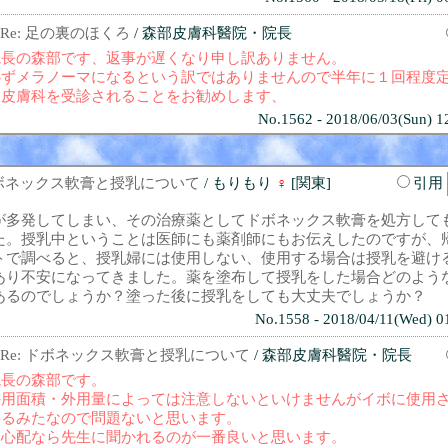
Re: 足の裏のほくろ
/ 森部皮膚科醫院・院長
院長の森部です、返事が遅くなり申し訳ありません。
必ずメラノーマになるという訳ではありませんので半年に１回程度
に皮膚科を受診されることをお勧めします、
No.1562 - 2018/06/03(Sun) 1
ボネックス軟膏と授乳について
/ もりもり
♀
[関東]
引用
が多発してしまい、その治療薬としてドボネックス軟膏を処方して
た。授乳中ということは医師にも薬剤師にもお伝えしたのですが、
トで調べると、授乳婦には使用しない、使用する場合は授乳を避け
あり不安になってきました。薬を塗布して授乳をした場合どのよう
あるのでしょうか？塗った後に授乳をしても大丈夫でしょうか？
No.1558 - 2018/04/11(Wed) 0
Re: ドボネックス軟膏と授乳について
/ 森部皮膚科醫院・院長
院長の森部です。
外用面積・外用量によっては注意しないといけませんがイボに使用
いるみたなので問題ないと思います。
御心配なら先生に聞かれるのが一番良いと思います。