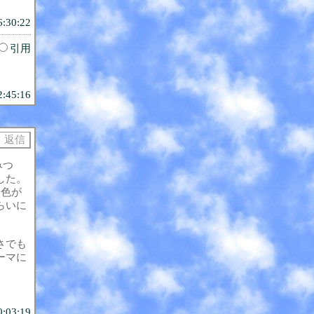
6:30:22
引用
2:45:16
みつ
した。
、色が
らいに
さでも
ーマに
0:03:19