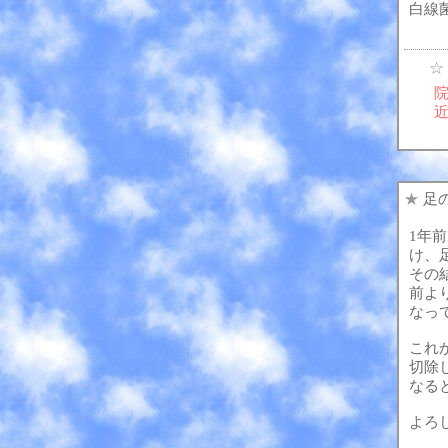
白線
☆
★
足
1年
け、
その
前よ
なっ
これ
切除
なる
よろ