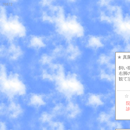
76872
★
真
飼い
右脚
観て
☆