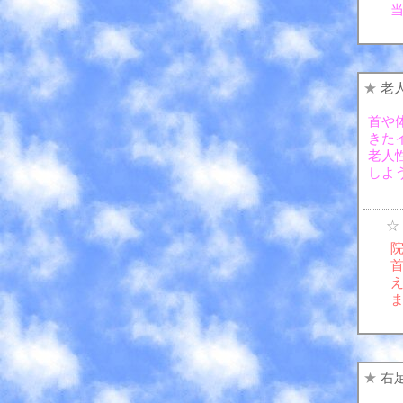
★
老
首や
きた
老人
しよ
☆
★
右