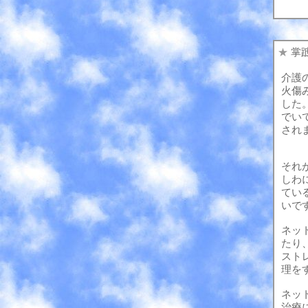
★
掌
介護
火傷
した
でい
され
それ
しわ
てい
いで
ネッ
たり
スト
理を
ネッ
治療