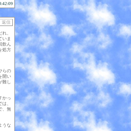
8:42:09
だれ、
ていま
回飲ん
を処方
ひらの
を開い
が難し
すかっ
では、
で、無
ような