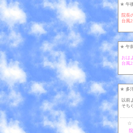
★
午
院長
台風2
★
午
おは
台風
★
多
以前
そち
☆