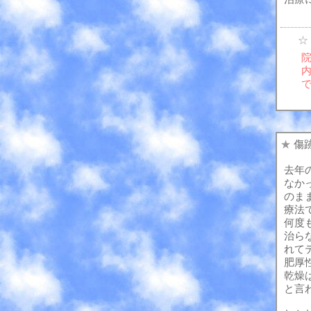
☆
★
傷
去年
なか
のま
療法
何度
治ら
れて
肥厚
乾燥
と言