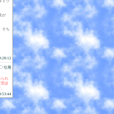
タイツ
法が
、そち
3:28:12
引用
張られ
度受診
す。
9:53:44