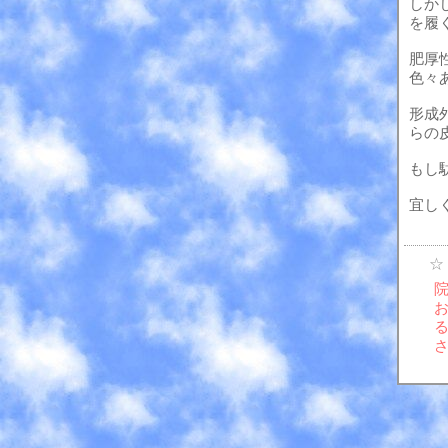
しか
を履
肥厚
色々
形成
らの
もし
宜し
☆