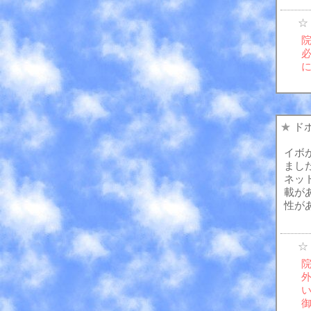
☆
★
ド
イボ
まし
ネッ
載が
性が
☆