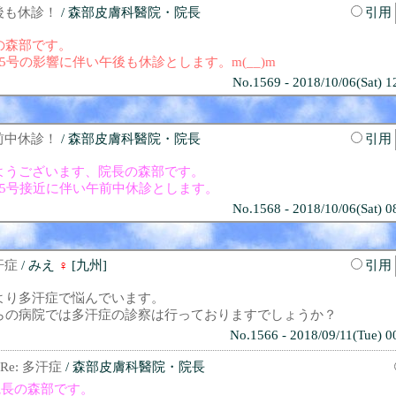
後も休診！
/ 森部皮膚科醫院・院長
引用
の森部です。
5号の影響に伴い午後も休診とします。m(__)m
No.1569 - 2018/10/06(Sat) 1
前中休診！
/ 森部皮膚科醫院・院長
引用
ようございます、院長の森部です。
25号接近に伴い午前中休診とします。
No.1568 - 2018/10/06(Sat) 0
汗症
/ みえ
♀
[九州]
引用
より多汗症で悩んでいます。
らの病院では多汗症の診察は行っておりますでしょうか？
No.1566 - 2018/09/11(Tue) 0
Re: 多汗症
/ 森部皮膚科醫院・院長
院長の森部です。