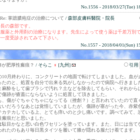
No.1556 - 2018/03/27(Tue) 1
Re: 掌蹠膿疱症の治療について
/ 森部皮膚科醫院・院長
院長の森部です。
内服薬と外用剤の治療になります。先生によって使う薬は千差万別
で一度受診されてみて下さい。
No.1557 - 2018/04/01(Sun) 1
跡が肥厚性瘢痕？
/ そらこ
♀
[九州]
引用
の10月終わりに、コンクリートの地面で転けてしまいました。血が
ったのと、処置を自分で出来る気がしなかったので病院へ行きまし
ま麻酔をして歯ブラシで汚れ？土などを除去してもらい、それから
で傷跡が瘡蓋にならないように処置して頂きました。
も、傷がぐちゃぐちゃになってる（挫創？）と言われていたので直
ないだろうなあとは覚悟していましたが、傷跡が塞がった今、赤紫
テカテカしている上、とても痒いのと少し痛いです。調べてみて、
性瘢痕だと思いました。
は駄目かなと思い白色ワセリンを塗っています。また、日には当て
われたのもあり毎日黒タイツを履いて膝が隠れる服だけ着てます。