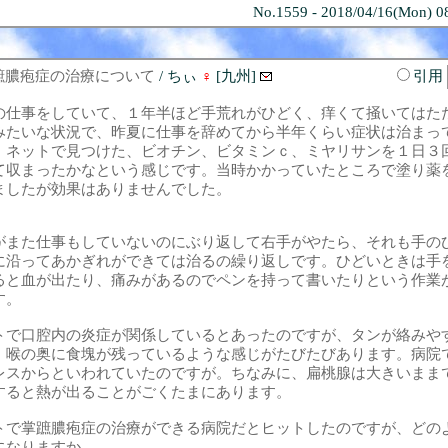
No.1559 - 2018/04/16(Mon) 0
蹠膿疱症の治療について
/ ちぃ
♀
[九州]
引用
の仕事をしていて、１年半ほど手荒れがひどく、痒くて掻いてはた
みたいな状況で、昨夏に仕事を辞めてから半年くらい症状は治まっ
。ネットで見つけた、ビオチン、ビタミンｃ、ミヤリサンを１日３
て収まったかなという感じです。当時かかっていたところで塗り薬
ましたが効果はありませんでした。
がまた仕事もしていないのにぶり返して右手がやたら、それも手の
に沿ってあかぎれができては治るの繰り返しです。ひどいときは手
ると血が出たり、痛みがあるのでペンを持って書いたりという作業
す。
トで口腔内の炎症が関係しているとあったのですが、タンが絡みや
、喉の奥に食塊が残っているような感じがたびたびあります。病院
レスからといわれていたのですが。ちなみに、扁桃腺は大きいまま
すると熱が出ることがごくたまにあります。
トで掌蹠膿疱症の治療ができる病院だとヒットしたのですが、どの
になりますか。