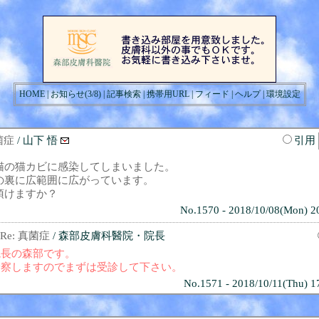
HOME
|
お知らせ(3/8)
|
記事検索
|
携帯用URL
|
フィード
|
ヘルプ
|
環境設定
菌症
/ 山下 悟
引用
猫の猫カビに感染してしまいました。
の裏に広範囲に広がっています。
頂けますか？
No.1570 - 2018/10/08(Mon) 2
Re: 真菌症
/ 森部皮膚科醫院・院長
院長の森部です。
診察しますのでまずは受診して下さい。
No.1571 - 2018/10/11(Thu) 1