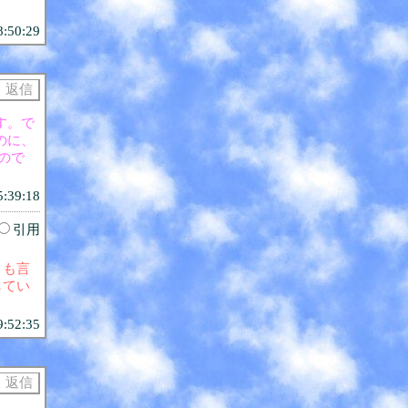
8:50:29
す。で
のに、
ので
5:39:18
引用
とも言
してい
9:52:35