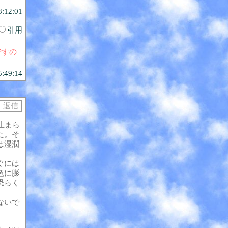
8:12:01
引用
ですの
5:49:14
止まら
た。そ
は湿潤
ぐには
色に膨
恐らく
ないで