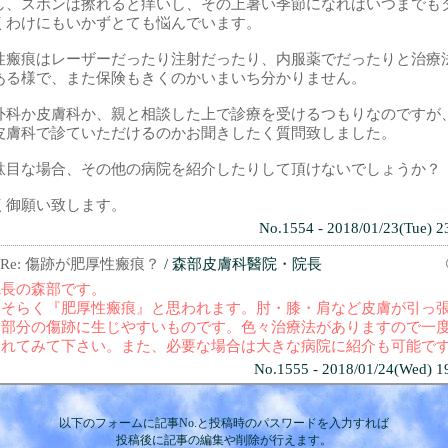
し、ズボンは擦れると痒いし、その上暑い季節になればいつまでも
くわけにもいかずとても悩んでいます。
性瘢痕はレーザーだったり注射だったり、内服薬でだったりと治療
ある様で、また保険もきくのかいまいち分かりません。
外科か皮膚科か、親と相談した上で診療を受けるつもりなのですが
皮膚科で診ていただけるのかお聞きしたく質問致しました。
駄目な場合、その他の病院を紹介したりして頂けないでしょうか？
く御願い致します。
No.1554 - 2018/01/23(Tue) 2
Re: 傷跡が肥厚性瘢痕？
/ 森部皮膚科醫院・院長
院長の森部です。
おそらく『肥厚性瘢痕』と思われます。肘・膝・肩など皮膚が引っ
る部分の傷跡に生じやすいものです。色々治療法がありますので一
されてみて下さい。また、必要な場合は大きな病院に紹介も可能で
No.1555 - 2018/01/24(Wed) 1
以下のフォームに記事No.と投稿時のパスワードを入力すれば
投稿後に記事の編集や削除が行えます。