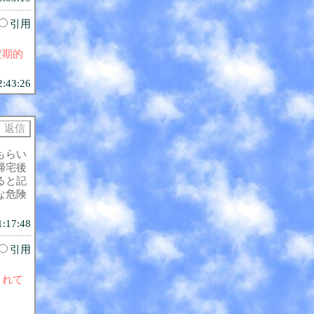
引用
定期的
2:43:26
もらい
帰宅後
ると記
な危険
1:17:48
引用
されて