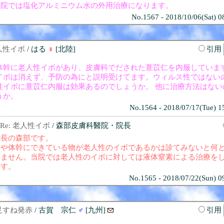
当院では塩化アルミニウム水の外用治療になります。
No.1567 - 2018/10/06(Sat) 0
人性イボ
/ はる
♀
[北陸]
引用
体幹に老人性イボがあり、皮膚科でだされた薏苡仁を内服していま
イボは消えず、予防の為にと説明受けてます。ウィルス性ではない
性イボに薏苡仁内服は効果あるのでしょうか。 他に治療方法はない
うか。
No.1564 - 2018/07/17(Tue) 1
Re: 老人性イボ
/ 森部皮膚科醫院・院長
院長の森部です。
首や体幹にできている物が老人性のイボであるかは診てみないと何
えません。当院では老人性のイボに対しては液体窒素による治療を
ます。
No.1565 - 2018/07/22(Sun) 0
足すね発赤
/ 古賀 宗仁
♂
[九州]
引用