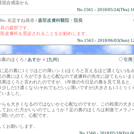
菌混合感染かも
No.1561 - 2018/05/24(Thu) 1
Re: 右足すね発赤
/ 森部皮膚科醫院・院長
院長の森部です。
近医皮膚科を受診されることをお勧めします。
No.1563 - 2018/06/03(Sun) 1
の裏のほくろ
/ あすか
♀
[九州]
引用
前に足の裏に1ミリほどの薄いシミ(ほくろと言えるほど濃くない)を
足の裏にほくろができると心配なので皮膚科の先生に診てもらいま
結果ほくろと言われたのですが、1年後の今日足の裏を見て見ると
り少しだけ濃くなり(それでもだいぶ薄いですが)大きさも1.5ミリく
ていました。
からも大きくなるのではないかと心配なのですが、この程度の大き
しておいた方がいいのでしょうか？足の裏のほくろは刺激でメラノ
と聞いたので、心配です。
しくお願いします。
No.1560 - 2018/05/18(Fri) 0