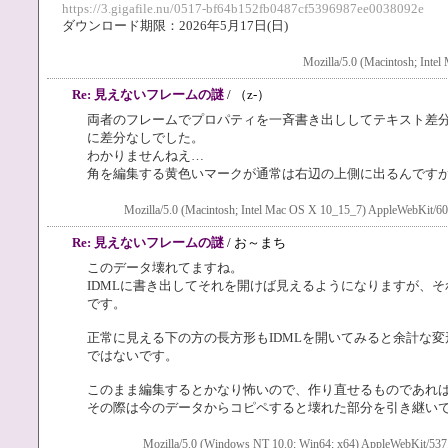
https://3.gigafile.nu/0517-bf64b152fb0487cf5396987ee0038092e
ダウンロード期限：2026年5月17日(日)
Mozilla/5.0 (Macintosh; Inte
Re: 見えないフレームの謎
/ （z-）
両者のフレームでプロパティを一斉書き出ししてテキスト差分に
に差分なしでした。
わかりませんねえ…
角を編集する黄色いマークが通常は右辺の上側に出るんです
Mozilla/5.0 (Macintosh; Intel Mac OS X 10_15_7) AppleWebKit/60
Re: 見えないフレームの謎
/ お～まち
このデータ壊れてますね。
IDMLに書き出してそれを開けば見えるようになりますが、
です。
正常に見える下の方の長方形もIDMLを開いてみると余計な
ではないです。
このまま編集するとかなり怖いので、作り直せるものであれ
その際は今のデータからコピペすると壊れた部分を引き継い
Mozilla/5.0 (Windows NT 10.0; Win64; x64) AppleWebKit/537