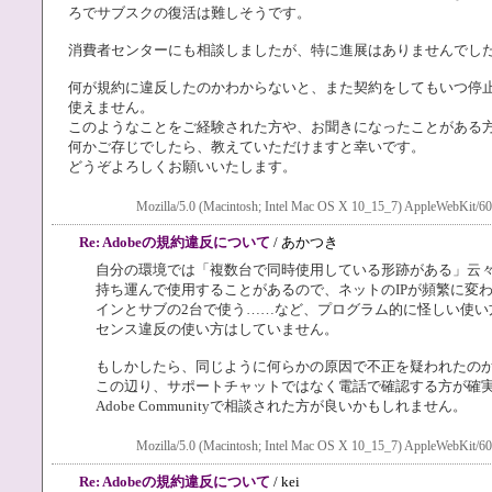
ろでサブスクの復活は難しそうです。
消費者センターにも相談しましたが、特に進展はありませんでし
何が規約に違反したのかわからないと、また契約をしてもいつ停止
使えません。
このようなことをご経験された方や、お聞きになったことがある
何かご存じでしたら、教えていただけますと幸いです。
どうぞよろしくお願いいたします。
Mozilla/5.0 (Macintosh; Intel Mac OS X 10_15_7) AppleWebKit/60
Re: Adobeの規約違反について
/ あかつき
自分の環境では「複数台で同時使用している形跡がある」云
持ち運んで使用することがあるので、ネットのIPが頻繁に変
インとサブの2台で使う……など、プログラム的に怪しい使い
センス違反の使い方はしていません。
もしかしたら、同じように何らかの原因で不正を疑われたの
この辺り、サポートチャットではなく電話で確認する方が確
Adobe Communityで相談された方が良いかもしれません。
Mozilla/5.0 (Macintosh; Intel Mac OS X 10_15_7) AppleWebKit/60
Re: Adobeの規約違反について
/ kei