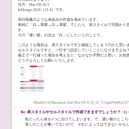
当方、Mac OS 26.5
InDesign 2026（21.4）です。
添付画像のような表組みの作成を進めています。
単純に「白→薄紫→白→薄紫」でしたら、表スタイルで可能かと
す。
その「濃い紫」の次は「白」にしたいとのことで…
このような場合は、表スタイルですと破綻してしまうのかと思い
セルスタイルですと、一行ずつ設定していくことになりますよね
修正で一行減った場合を考えると、なかなか手間だと思い、お知
どうぞよろしくお願いいたします。
Mozilla/5.0 (Macintosh; Intel Mac OS X 10_15_7) AppleWebKit/537
Re: 表スタイルやセルスタイルで作成できますでしょうか？
/ 
私だったら表を3つに分けてしまいます。で、濃い紫のところ
直しのことが書いてないので、それによってはできないかも