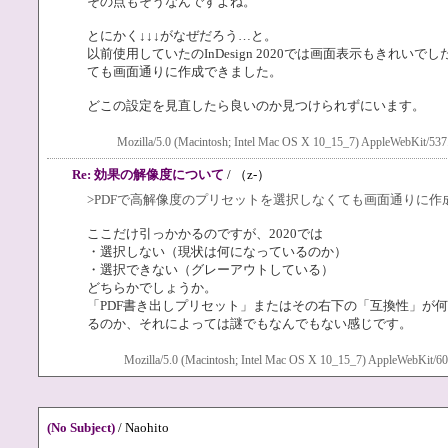
その点もそうなんですよね。
とにかく↓↓↓がなぜだろう…と。
以前使用していたのInDesign 2020では画面表示もきれい
ても画面通りに作成できました。
どこの設定を見直したら良いのか見つけられずにいます。
Mozilla/5.0 (Macintosh; Intel Mac OS X 10_15_7) AppleWebKit/537
Re: 効果の解像度について
/ （z-）
>PDFで高解像度のプリセットを選択しなくても画面通りに作
ここだけ引っかかるのですが、2020では
・選択しない（現状は何になっているのか）
・選択できない（グレーアウトしている）
どちらかでしょうか。
「PDF書き出しプリセット」またはその右下の「互換性」が何
るのか、それによっては謎でもなんでもない感じです。
Mozilla/5.0 (Macintosh; Intel Mac OS X 10_15_7) AppleWebKit/60
(No Subject)
/ Naohito