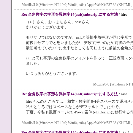
Mozilla/5.0 (Windows NT 10.0; Win64; x64) AppleWebKit/537.36 (KHTML, li
Re: 全角数字の字形を異体字14(aalt)subscriptにする方法
/ hiro
（z-）さん、お～まちさん、sasaさん
ありがとうございます。
モリサワではないのですが、aaltと等幅半角字形が同じ字形
前後四分アキでと思いましたが、英数字扱いのため前後の全
最初考えていたaaltに出来たとしても同じように前後の全角
aaltと同じ字形の全角数字のフォントを作って、正規表現ス
ました。
いつもありがとうございます。
Mozilla/5.0 (Windows NT 1
Re: 全角数字の字形を異体字14(aalt)subscriptにする方法
/ sasa
hiroさんのところでは、和文・数字間を4分スペースで運用
私のところではスペースなしがデフォルトでしたので。
丁度、今私も数百ページのJ-Power案件をInDesignに移
Mozilla/5.0 (Windows NT 10.0; Win64; x64) AppleWebKit/537.36 (KHTML, li
Re: 全角数字の字形を異体字14(aalt)subscriptにする方法
/ （z-）