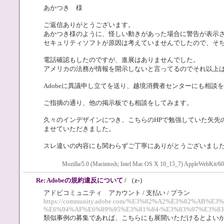
あかつき 様
ご返信ありがとうございます。
あかつき様のように、怪しい動きがあった場合に警告が表示
セキュリティソフトが原因は考えていませんでしたので、そ
電話確認もしたのですが、進展はありませんでした。
アメリカの法務が情報を開示しないと言ってるのでそれ以上
Adobeに異議申し立てを送り、越境消費者センターにも相談
ご指摘の通り、他の掲示板でも相談をしてみます。
久々のインデザインにつき、こちらのHPで勉強していた矢先
ませていただきました。
スレ違いの内容にも関わらずご丁寧にありがとうございまし
Mozilla/5.0 (Macintosh; Intel Mac OS X 10_15_7) AppleWebKit/60
Re: Adobeの規約違反について
/ （z-）
アドビコミュニティ アカウント / 支払い / プラン
https://community.adobe.com/%E3%82%A2%E3%82%AB%
%E6%94%AF%E6%89%95%E3%81%84-%E3%83%97%E3%83
類似事例の募集であれば、こちらにも展開いただけるとよい