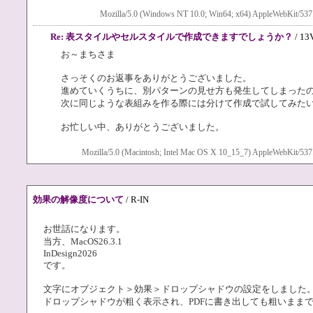
Mozilla/5.0 (Windows NT 10.0; Win64; x64) AppleWebKit/537
Re: 表スタイルやセルスタイルで作成できますでしょうか？
/ 13
お～まちさま
さっそくのお返事をありがとうございました。
進めていくうちに、別パターンの見せ方も発生してしまった
次に同じような表組みを作る際には分けて作成で試してみた
お忙しい中、ありがとうございました。
Mozilla/5.0 (Macintosh; Intel Mac OS X 10_15_7) AppleWebKit/537
効果の解像度について
/ R-IN
お世話になります。
当方、MacOS26.3.1
InDesign2026
です。
文字にオブジェクト＞効果＞ドロップシャドウの設定をしました
ドロップシャドウが粗く表示され、PDFに書き出しても粗いまま