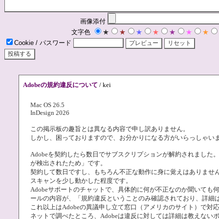
画像添付
文字色
★
★
★
★
★
★
★
Cookie / パスワード
Adobeの規約違反について
/ kei
Mac OS 26.5
InDesign 2026
この掲示板の趣旨とは異なる内容で申し訳ありません。
しかし、困っておりますので、お分かりになる方がいらっしゃい
Adobeを契約したら数日でサブスクリプションが解約されました。
が検出されたため」です。
契約して数日ですし、もちろん不正な動作に身に覚えはありませ
スキャンを少し動かした程度です。
Adobeサポートのチャットで、具体的に何が不正なのか聞いて
ールの内容が、「規約違反ということのみ確認されており、詳細
これ以上はAdobeの異議申し立て窓口（アメリカのサイト）で対
ネットで調べたところ、Adobeは違反に対しては詳細は教えな