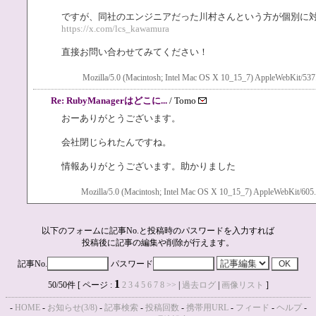
ですが、同社のエンジニアだった川村さんという方が個別に
https://x.com/lcs_kawamura
直接お問い合わせてみてください！
Mozilla/5.0 (Macintosh; Intel Mac OS X 10_15_7) AppleWebKit/537
Re: RubyManagerはどこに...
/ Tomo
おーありがとうございます。
会社閉じられたんですね。
情報ありがとうございます。助かりました
Mozilla/5.0 (Macintosh; Intel Mac OS X 10_15_7) AppleWebKit/605.
以下のフォームに記事No.と投稿時のパスワードを入力すれば
投稿後に記事の編集や削除が行えます。
記事No.
パスワード
1
50/50件 [ ページ :
2
3
4
5
6
7
8
>>
|
過去ログ
|
画像リスト
]
-
HOME
-
お知らせ(3/8)
-
記事検索
-
投稿回数
-
携帯用URL
-
フィード
-
ヘルプ
-