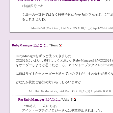
>前後四分アキ
文章中の一部分ではなく段落全体にかかるのであれば、文字
もしれませんね。
Mozilla/5.0 (Macintosh; Intel Mac OS X 10_15_7) AppleWebKit/60
RubyManagerはどこに...
/ Tomo
RubyManagerをずっと使ってきました。
CC2025にいよいよ移行しようと思い、RubyManager18がCC
をオーダーしようと思ったところ、アイソトープテクノロジーの
以前はサイトからオーダーを送ってたのですが、すわ会社が無く
どなたか状況ご存知の方いらっしゃいますか
Mozilla/5.0 (Macintosh; Intel Mac OS X 10_15_7) AppleWebKit/605.
Re: RubyManagerはどこに...
/ Uske_S
Tomoさん、こんにちは。
アイソトープテクノロジーさんは事業停止されました。