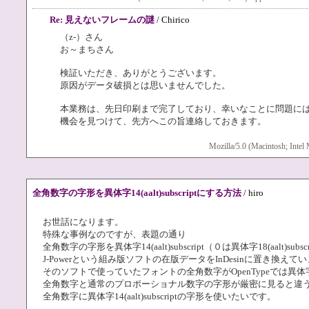
Re: 見えないフレームの謎
/ Chirico
（z-）さん
お～まちさん
検証いただき、ありがとうございます。
原因がデータ破損とは思いませんでした。
本業務は、先日印刷まで完了しており、幸いなことに問題に
機会を見つけて、先方へこの旨連絡しておきます。
Mozilla/5.0 (Macintosh; Inte
全角数字の字形を異体字14(aalt)subscriptにする方法
/ hiro
お世話になります。
特殊な事例なのですが、表題の通り
全角数字の字形を異体字14(aalt)subscript（０は異体字18(aalt
J-Powerという組み版ソフトの在版データをInDesinに置き換えて
そのソフトで使っていたフォントの全角数字がOpenTypeでは異体字14(a
全角数字と通常のプロポーショナル数字の字形が厳密に見ると違
全角数字に異体字14(aalt)subscriptの字形を使いたいです。