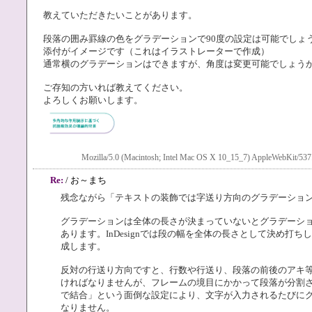
教えていただきたいことがあります。
段落の囲み罫線の色をグラデーションで90度の設定は可能でしょ
添付がイメージです（これはイラストレーターで作成）
通常横のグラデーションはできますが、角度は変更可能でしょう
ご存知の方いれば教えてください。
よろしくお願いします。
Mozilla/5.0 (Macintosh; Intel Mac OS X 10_15_7) AppleWebKit/537
Re:
/ お～まち
残念ながら「テキストの装飾では字送り方向のグラデーショ
グラデーションは全体の長さが決まっていないとグラデーシ
あります。InDesignでは段の幅を全体の長さとして決め打
成します。
反対の行送り方向ですと、行数や行送り、段落の前後のアキ
ければなりませんが、フレームの境目にかかって段落が分割
で結合」という面倒な設定により、文字が入力されるたびに
なりません。