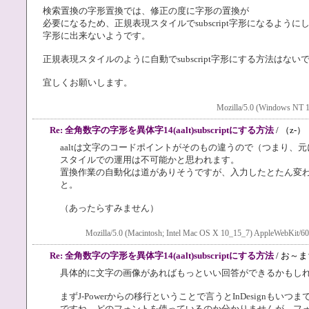
検索置換の字形置換では、修正の度に字形の置換が
必要になるため、正規表現スタイルでsubscript字形になるようにし
字形に出来ないようです。
正規表現スタイルのように自動でsubscript字形にする方法はない
宜しくお願いします。
Mozilla/5.0 (Windows NT 1
Re: 全角数字の字形を異体字14(aalt)subscriptにする方法
/ （z-）
aaltは文字のコードポイントがそのもの違うので（つまり、
スタイルでの運用は不可能かと思われます。
置換作業の自動化は道がありそうですが、入力したとたん変
と。
（あったらすみません）
Mozilla/5.0 (Macintosh; Intel Mac OS X 10_15_7) AppleWebKit/60
Re: 全角数字の字形を異体字14(aalt)subscriptにする方法
/ お～
具体的に文字の画像があればもっといい回答ができるかもし
まずJ-Powerからの移行ということで言うとInDesignも
ですね。どのフォントを使っているのか分かりませんが、フォン