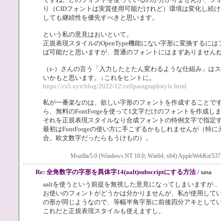
り（CIDフォントは実質使用可能だけれど）環境は変化し続
しても継続性を優先すべきと思います。
という私の意見はおいといて。
正規表現スタイルのOpenType機能にない字形に変換する
ば可能だと思いますが、普通のフォントにはまずありません
（z-）さんの言う「入力したとたん変わるような仕組み」は
いかもと思います。↓これをヒントに。
https://cs5.xyz/blog/2022/12/cellparagraphstyle.html
私が一番楽なのは、欲しい字形のフォントを作成することです。J-
ら、無料のFontForgeを使って1文字だけのフォントを作成し
それを正規表現スタイルなり合成フォントの特例文字で指定
最初はFontForgeの使い方に手こずるかもしれませんが（特に元
合。欧文数字だったらもうけもの）。
Mozilla/5.0 (Windows NT 10.0; Win64; x64) AppleWebKit/537
Re: 全角数字の字形を異体字14(aalt)subscriptにする方法
/ sasa
aaltを使うという前提を無視した意見になってしまいますが...
お使いのフォントがどうかは分かりませんが、私が使用している
の形が同じようなので、等幅半角字形に前後四分アキとして
これだと正規表現スタイルも使えますし。