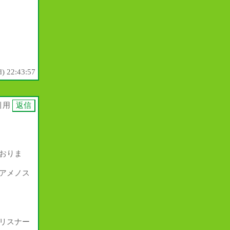
) 22:43:57
引用
おりま
アメノス
リスナー