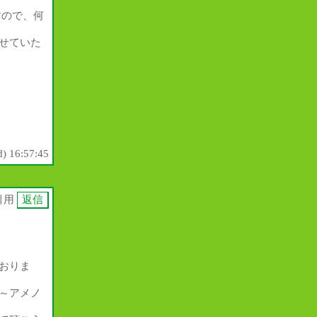
すので、何
せていた
) 16:57:45
引用
おりま
～アメノ