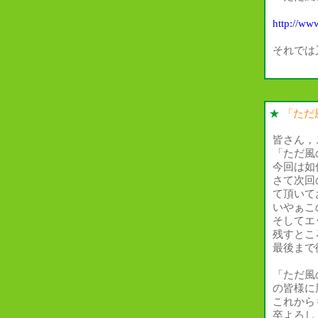
http://ww
それでは
★
「ただ
皆さん，
「ただ風
今回は如
さて次回
て頂いて
いやぁこ
そしてエ
残すとこ
最後まで
「ただ風
の皆様に
これから
卒よろし