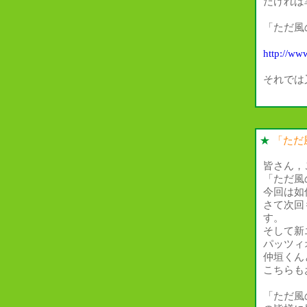
だければ
「ただ風
http://ww
それでは
★
「ただ
皆さん，
「ただ風
今回は如
さて次回
す。
そして新
パッツィ
仲垣くん
こちらも
「ただ風