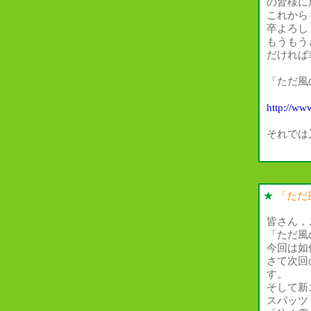
の皆様に
これから
卒よろし
もうもう
だければ
「ただ風
http://ww
それでは
★
「ただ
皆さん，
「ただ風
今回は如
さて次回
す。
そして新
スパッツ