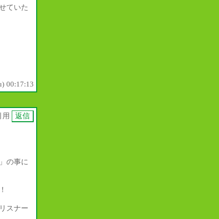
せていた
) 00:17:13
引用
」の事に
！
リスナー