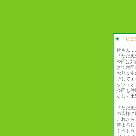
★
「ただ
皆さん，
「ただ風
今回は如
さて次回
おります
そしてエ
ッツィオ
今回も仲
そして来
「ただ風
の皆様に
これから
卒よろし
もうもう