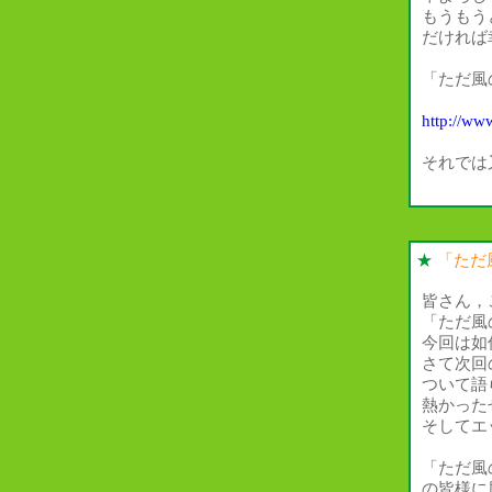
もうもう
だければ
「ただ風
http://ww
それでは
★
「ただ
皆さん，
「ただ風
今回は如
さて次回
ついて語
熱かった
そしてエ
「ただ風
の皆様に