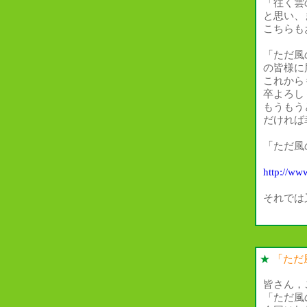
「往く雲
と思い、
こちらも
「ただ風
の皆様に
これから
卒よろし
もうもう
だければ
「ただ風
http://ww
それでは
★
「ただ
皆さん，
「ただ風