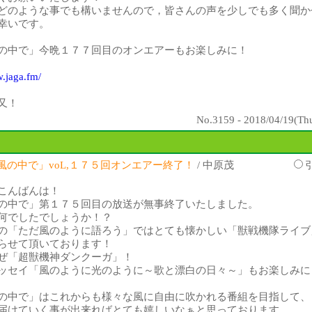
どのような事でも構いませんので，皆さんの声を少しでも多く聞か
幸いです。
の中で」今晩１７７回目のオンエアーもお楽しみに！
w.jaga.fm/
又！
No.3159 - 2018/04/19(Thu
風の中で」voL,１７５回オンエアー終了！
/ 中原茂
こんばんは！
の中で」第１７５回目の放送が無事終了いたしました。
何でしたでしょうか！？
の「ただ風のように語ろう」ではとても懐かしい「獣戦機隊ライブ
らせて頂いております！
ぜ「超獣機神ダンクーガ」！
ッセイ「風のように光のように～歌と漂白の日々～」もお楽しみに
の中で」はこれからも様々な風に自由に吹かれる番組を目指して、
届けていく事が出来ればとても嬉しいなぁと思っております。