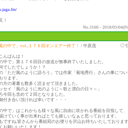
w.jaga.fm/
又！
No.3160 - 2018/05/04(Fr
風の中で」voL,１７６回オンエアー終了！
/ 中原茂
こんばんは！
の中で」第１７６回目の放送が無事終了いたしました。
何でしたでしょうか！？
の「ただ風のように語ろう」では作家「菊地秀行」さんの事につい
おります。
の方の著書も数多く読ませて頂きました。
ッセイ「風のように光のように～歌と漂白の日々～」
ろ今回も含めて２回となりました。
御付き合い頂ければ幸いです・・・
の中で」はこれからも様々な風に自由に吹かれる番組を目指して、
届けていく事が出来ればとても嬉しいなぁと思っております。
もですね,皆さんから番組宛のお便りを沢山お待ちいたしておりま
くお願いいたします！