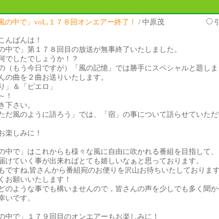
風の中で」voL,１７８回オンエアー終了！
/ 中原茂
こんばんは！
の中で」第１７８回目の放送が無事終了いたしました。
何でしたでしょうか！？
の（もう今日ですが）「風の記憶」では勝手にスペシャルと題しま
んの曲を２曲お送りいたします。
り」＆「ピエロ」
～！
き下さい。
ただ風のように語ろう」では、「宿」の事について語らせていただ
お楽しみに！
の中で」はこれからも様々な風に自由に吹かれる番組を目指して、
届けていく事が出来ればとても嬉しいなぁと思っております。
もですね,皆さんから番組宛のお便りを沢山お待ちいたしておりま
くお願いいたします！
どのような事でも構いませんので，皆さんの声を少しでも多く聞か
幸いです。
の中で」１７９回目のオンエアーもお楽しみに！