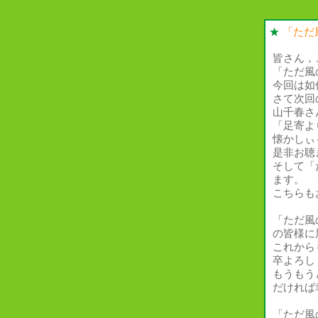
★
「ただ
皆さん，
「ただ風
今回は如
さて次回
山千春さ
「足寄よ
懐かしぃ
是非お聴
そして「
ます。
こちらも
「ただ風
の皆様に
これから
卒よろし
もうもう
だければ
「ただ風