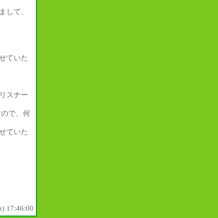
まして、
せていた
リスナー
すので、何
せていた
) 17:46:00