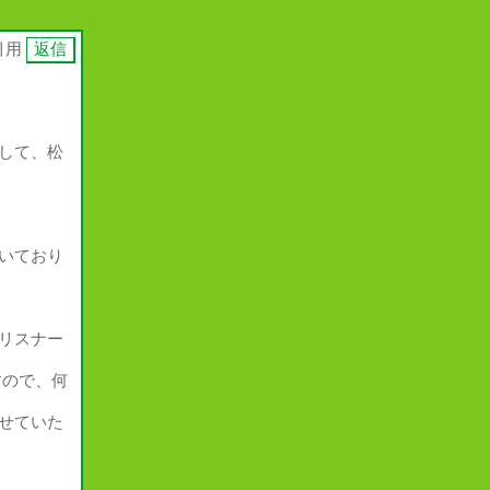
引用
して、松
いており
リスナー
すので、何
せていた