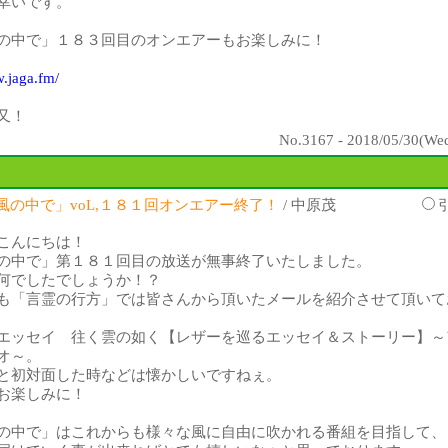
幸いです。
の中で」１８３回目のオンエアーもお楽しみに！
w.jaga.fm/
又！
No.3167 - 2018/05/30(Wed
風の中で」voL,１８１回オンエアー終了！
/ 中原茂
こんにちは！
の中で」第１８１回目の放送が無事終了いたしました。
何でしたでしょうか！？
も「言霊の行方」では皆さんから頂いたメールを紹介させて頂いて
エッセイ 往く雲の如く【レザーを巡るエッセイ＆ストーリー】～
オ～。
と初対面した時などは懐かしいですねぇ。
お楽しみに！
の中で」はこれからも様々な風に自由に吹かれる番組を目指して、