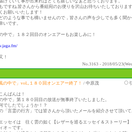
届けていく事が出来ればとても嬉しいなぁと思っております。
もですね,皆さんから番組宛のお便りを沢山お待ちいたしておりま
くお願いいたします！
どのような事でも構いませんので，皆さんの声を少しでも多く聞か
幸いです。
の中で」１８２回目のオンエアーもお楽しみに！
w.jaga.fm/
又！
No.3163 - 2018/05/23(Wed
風の中で」voL,１８０回オンエアー終了！
/ 中原茂
こんばんは！
の中で」第１８０回目の放送が無事終了いたしました。
何でしたでしょうか！？
の「言霊の行方」では皆さんから頂いたメールを紹介させて頂いて
エッセイは 往く雲の如く【レザーを巡るエッセイ＆ストーリー】
ィオ～です。