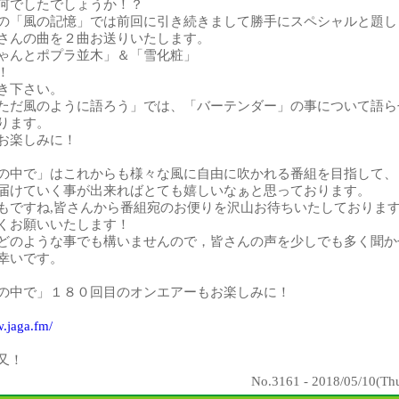
何でしたでしょうか！？
の「風の記憶」では前回に引き続きまして勝手にスペシャルと題し
さんの曲を２曲お送りいたします。
ゃんとポプラ並木」＆「雪化粧」
！
き下さい。
ただ風のように語ろう」では、「バーテンダー」の事について語ら
ります。
お楽しみに！
の中で」はこれからも様々な風に自由に吹かれる番組を目指して、
届けていく事が出来ればとても嬉しいなぁと思っております。
もですね,皆さんから番組宛のお便りを沢山お待ちいたしておりま
くお願いいたします！
どのような事でも構いませんので，皆さんの声を少しでも多く聞か
幸いです。
の中で」１８０回目のオンエアーもお楽しみに！
w.jaga.fm/
又！
No.3161 - 2018/05/10(Thu