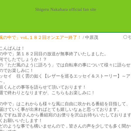
Shigeru Nakahara official fan site
風の中で」voL,１８２回オンエアー終了！
/ 中原茂
こんばんは！
の中で」第１８２回目の放送が無事終了いたしました。
何でしたでしょうか！？
の「ただ風のように語ろう」では自転車の事について様々に語らせ
のでお楽しみに！
ッセイ 往く雲の如く【レザーを巡るエッセイ＆ストーリー】～ア
～。
垣くんとの事等を語らせて頂いております！
週で終わりとなりますが、こちらもお楽しみに！
の中で」はこれからも様々な風に自由に吹かれる番組を目指して、
届けていく事が出来ればとても嬉しいなぁと思っております。
もですね,皆さんから番組宛のお便りを沢山お待ちいたしておりま
くお願いいたします！
どのような事でも構いませんので，皆さんの声を少しでも多く聞か