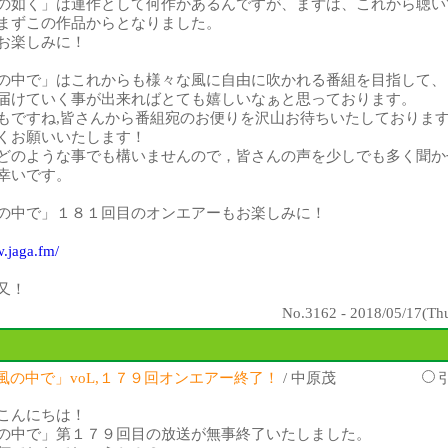
の如く」は連作として何作かあるんですが、まずは、これから聴い
まずこの作品からとなりました。
お楽しみに！
の中で」はこれからも様々な風に自由に吹かれる番組を目指して、
届けていく事が出来ればとても嬉しいなぁと思っております。
もですね,皆さんから番組宛のお便りを沢山お待ちいたしておりま
くお願いいたします！
どのような事でも構いませんので，皆さんの声を少しでも多く聞か
幸いです。
の中で」１８１回目のオンエアーもお楽しみに！
w.jaga.fm/
又！
No.3162 - 2018/05/17(Thu
風の中で」voL,１７９回オンエアー終了！
/ 中原茂
こんにちは！
の中で」第１７９回目の放送が無事終了いたしました。