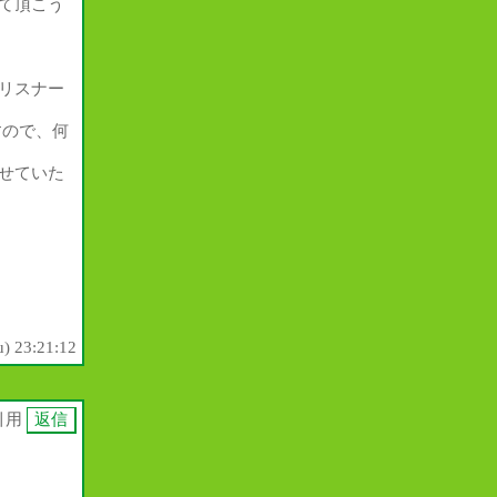
て頂こう
リスナー
すので、何
せていた
) 23:21:12
引用