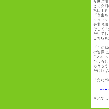
今回は如
さて次回
松山千春
「良生ち
クゥ～ッ
是非お聴
そして「
だいてお
こちらも
「ただ風
の皆様に
これから
卒よろし
もうもう
だければ
「ただ風
http://ww
それでは