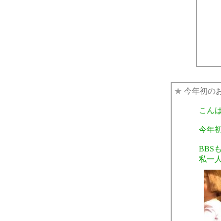
★
今年初の
こん
今年
BB
私一