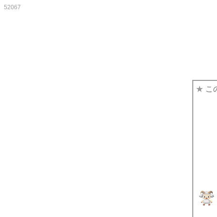
52067
★
こ