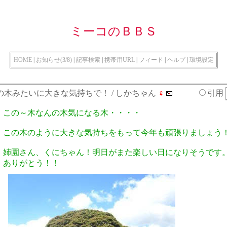
ミーコのＢＢＳ
HOME
|
お知らせ(3/8)
|
記事検索
|
携帯用URL
|
フィード
|
ヘルプ
|
環境設定
の木みたいに大きな気持ちで！
/ しかちゃん
♀
引用
この～木なんの木気になる木・・・・
この木のように大きな気持ちをもって今年も頑張りましょう
姉園さん、くにちゃん！明日がまた楽しい日になりそうです
ありがとう！！