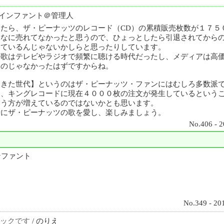
 インファント＠管理人
たら、ザ・ピーナッツのレコード（CD）の累積販売枚数が１７５
んなに売れてなかったと思うので、ひょっとしたら引退されてから
っているんじゃないかしらと思ったりしています。
の歌はテレビやラジオで頻繁に聴ける時代だったし、メディアは高
ものじゃなかったはずですからね。
てきた世代】というのはザ・ピーナッツ・ファンにはむしろ多数派
に、キングレコードに現在４０００枚の注文が発生しているという
いう方が増えているのではないかとも思います。
緒にザ・ピーナッツの歌を愛し、楽しみましょう。
No.406 - 2
ンファント
No.349 - 20
ックです
/ のりえ