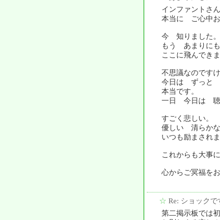
インファントさ
本当に ご心中
今 知りました
もう あまりに
ここに飛んでき
不思議なのです
今日は ずっと
本当です。
一日 今日は 
すごく悲しい。
優しい 清らか
いつも励まされ
これからも大事
心からご冥福を
☆
Re: ショックで
第二掲示板では