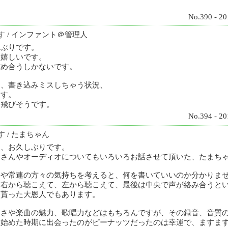
。
No.390 - 20
す
/ インファント＠管理人
しぶりです。
…嬉しいです。
慰め合うしかないです。
ん、書き込みミスしちゃう状況、
ます。
っ飛びそうです。
No.394 - 20
す
/ たまちゃん
ん、お久しぶりです。
ツさんやオーディオについてもいろいろお話させて頂いた、たまち
んや常連の方々の気持ちを考えると、何を書いていいのか分かりま
は右から聴こえて、左から聴こえて、最後は中央で声が絡み合うと
て貰った大恩人でもあります。
しさや楽曲の魅力、歌唱力などはもちろんですが、その録音、音質
き始めた時期に出会ったのがピーナッツだったのは幸運で、ますま