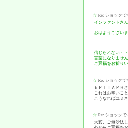
☆
Re: ショックで
インファントさ
おはようござい
信じられない・
言葉になりませ
ご冥福をお祈り
☆
Re: ショックで
ＥＰＩＴＡＰＨ
これはお辛いこ
こうなればユミ
☆
Re: ショックで
大変、ご無沙汰
心からご冥福を