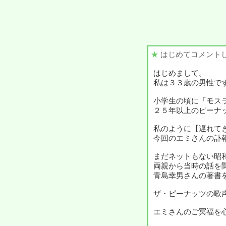
★
はじめてコメント
はじめまして。
私は３３歳の男性で
小学生の頃に「モス
２５年以上のピーナ
私のように【遅れて
今回のエミさんの訃
まだネットもない昭
両親から当時の話を
青島幸男さんの著書
ザ・ピーナッツの歌
エミさんのご冥福を