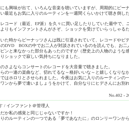
どにも興味が出て、いろんな音楽を聴いていますが、周期的にピー
つい最近もお気に入りのルーティンを一週間くらいかけて聴き倒し
レコード（最近、EP派）を久々に買い足したりしていた最中で、
分よりもインファントさんがさぞ、ショックを受けていらっしゃる
ついた時からピーナッツさんは既に引退されていて、レコードやビ
年のDVD BOXの中でお二人が対談されているのを読んでも、お
がピンと来なかった部分もあったのですが（歴史上の人物のような
はりショックで寂しい気持ちになりました。
ツのさよならコンサートのレコードを大音量で聴きました。
からの一連の楽曲など、切れてるな～格好いいな～と嬉しくなりな
」ではホロリとさせられました。今夜はお気に入りのルーティンの
ーワンから夢で逢いましょうをかけて、自分なりにヒデさんにお別
No.402 - 2
す
/ インファント＠管理人
んだか私の感覚と同じじゃないですか！
入りのルーティンの一つである「夢であなたに」のロンリーワンか