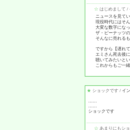
☆
はじめまして
/
ニュースを見てい
現役時代にはそ
大変な数字にな
ザ・ピーナッツ
そんなに売れる
ですから【遅れ
エミさん死去後
聴いてみたいと
これからもご一
★
ショックです
/ イ
……
……
ショックです
☆
あまりにもショ