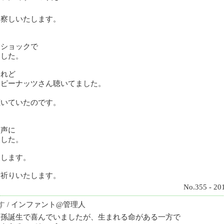
ん
お察しいたします。
。
もショックで
ました。
けれど
 ピーナッツさん聴いてました。
聴いていたのです。
な声に
ました。
にします。
お祈りいたします。
No.355 - 20
す
/ インファント@管理人
初孫誕生で喜んでいましたが、生まれる命がある一方で