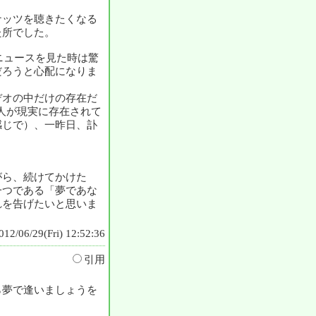
ナッツを聴きたくなる
た所でした。
ニュースを見た時は驚
だろうと心配になりま
デオの中だけの存在だ
二人が現実に存在されて
感じで）、一昨日、訃
がら、続けてかけた
一つである「夢であな
れを告げたいと思いま
012/06/29(Fri) 12:52:36
引用
ら夢で逢いましょうを