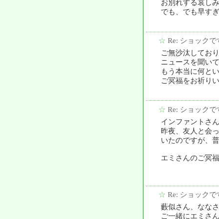
お別れする哀し
でも、でも早す
☆
Re: ショックで
ご無沙汰してお
ニュースを聞い
もう本当に何と
ご冥福をお祈り
☆
Re: ショックで
インファントさ
昨夜、友人と会
いたのですが、
エミさんのご冥
☆
Re: ショックで
藪似さん、なな
ご一緒にエミさ