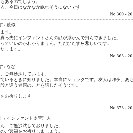
みもあるのでしょう。
ぎる。今日はなかなか眠れそうにないです。
No.360 - 20
す
/ 藪似
ります。
て真っ先にインファントさんの顔が浮かんで飛んできました。
いっていいのかわかりません。ただひたすら悲しいです。
いたします。
No.363 - 20
す
/ なな
ん、ご無沙汰しています。
っているときに知りました。本当にショックです。友人は昨夜、あ
普段と違う健康のことを話したそうです。
福をお祈りします。
No.373 - 20
す
/ インファント＠管理人
さん、ご無沙汰しておりました。
んのご冥福をお祈りしましょう。