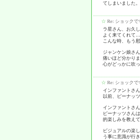
てしまいました
☆
Re: ショックで
ラ星さん、お久
よく来てくれて
こんな時、もう
ジャンケン娘さ
痛いほど分かり
心がどっかに吹
☆
Re: ショックで
インファントさ
以前、ピーナッ
インファントさ
ピーナッツさん
的楽しみを教え
ビジュアルの楽
う事に意識が行