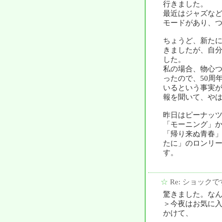
行きました。
最近はジャズな
モードがあり、
ちょうど、新たに
きましたが、自
した。
私の場合、物心
ったので、50周
いるという事実
報を聞いて、や
昨日はピーナッ
「モーニング」
「帰り来ぬ青春
たに」のロンリ
す。
☆
Re: ショックで
驚きました。な
＞今夜はお気に
かけて、