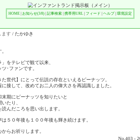
HOME
|
お知らせ(3/8)
|
記事検索
|
携帯用URL
|
フィード
|
ヘルプ
|
環境設定
します
/ たかゆき
す。
ラ」をテレビで観て以来、
ッツ･ファンです。
きた世代】にとって伝説の存在といえるピーナッツ。
報に接して、改めてお二人の偉大さを再認識しました。
和末期にピーナッツを知りたいと
聞いたり、
を読んだころを思い出します。
声は５０年後も１００年後も輝き続けます。
心からお祈りします。
No.403 - 2