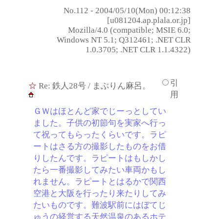
No.112 - 2004/05/10(Mon) 00:12:38
[u081204.ap.plala.or.jp]
Mozilla/4.0 (compatible; MSIE 6.0;
Windows NT 5.1; Q312461; .NET CLR
1.0.3705; .NET CLR 1.1.4322)
引
☆
Re: 鉄人28号
/ まぶりん麻呂。
用
ＧＷはほとんど家でじーっとしてい
ました。子供の初節句を実家へ行っ
て祝ってもらったくらいです。ラピ
ートはさる方の撮影したものをお借
りしたんです。ラピートはもしかし
たら一番撮影してみたい車両かもし
れません。ラピートとはるかで関西
空港と大阪を行ったり来たりしてみ
たいものです。難波駅前にはぼてじ
ゅうの経営する天然温泉のあるホテ