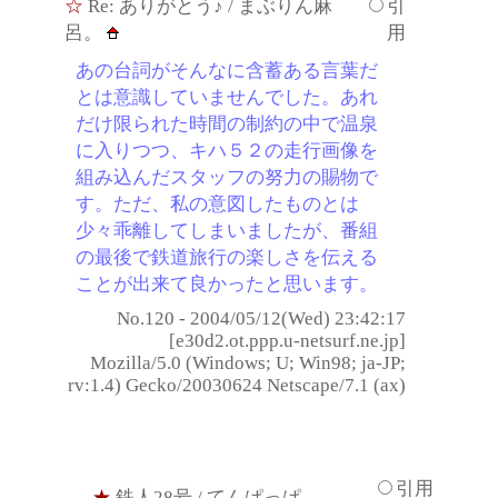
☆
Re: ありがとう♪
/ まぶりん麻
引
呂。
用
あの台詞がそんなに含蓄ある言葉だ
とは意識していませんでした。あれ
だけ限られた時間の制約の中で温泉
に入りつつ、キハ５２の走行画像を
組み込んだスタッフの努力の賜物で
す。ただ、私の意図したものとは
少々乖離してしまいましたが、番組
の最後で鉄道旅行の楽しさを伝える
ことが出来て良かったと思います。
No.120 - 2004/05/12(Wed) 23:42:17
[e30d2.ot.ppp.u-netsurf.ne.jp]
Mozilla/5.0 (Windows; U; Win98; ja-JP;
rv:1.4) Gecko/20030624 Netscape/7.1 (ax)
引用
★
鉄人28号
/ てんぱっぱ