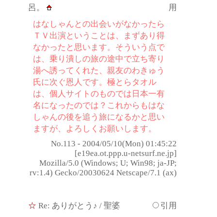
呂。
用
はなしゃんとの出会いがなかったら
ＴＶ出演ということは、まずあり得
なかったと思います。そういう点で
は、乗り潰しの旅の途中で立ち寄り
湯へ誘ってくれた、親友のわきゅう
氏に次ぐ恩人です。極とらタオル
は、個人サイトのものでは日本一有
名になったのでは？これからもはな
しゃんの後を追う旅になるかと思い
ますが、よろしくお願いします。
No.113 - 2004/05/10(Mon) 01:45:22
[e19ea.ot.ppp.u-netsurf.ne.jp]
Mozilla/5.0 (Windows; U; Win98; ja-JP;
rv:1.4) Gecko/20030624 Netscape/7.1 (ax)
☆
Re: ありがとう♪
/ 聖婆
引用