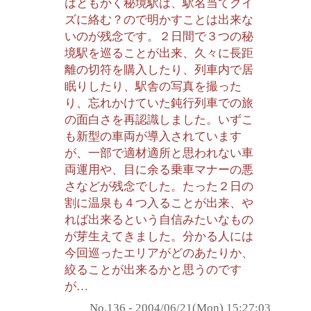
はともかく秘境駅は、駅名当てクイ
ズに絡む？ので明かすことは出来な
いのが残念です。２日間で３つの秘
境駅を巡ることが出来、久々に長距
離の切符を購入したり、列車内で居
眠りしたり、駅舎の写真を撮った
り、忘れかけていた鈍行列車での旅
の面白さを再認識しました。いずこ
も新型の車両が導入されています
が、一部で適材適所と思われない車
両運用や、目に余る乗車マナーの悪
さなどが残念でした。たった２日の
割に温泉も４つ入ることが出来、や
れば出来るという自信みたいなもの
が芽生えてきました。分かる人には
今回巡ったエリアがどのあたりか、
絞ることが出来るかと思うのです
が…
No.136 - 2004/06/21(Mon) 15:27:03