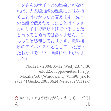
イタさんのサイトとの出会いがなけ
れば、大糸線沿線の温泉に興味を抱
くことはなかったと言えます。先日
の番組で伝えたかったことはイタさ
んのサイトで取り上げていることだ
と言っても過言ではありません。こ
ちらこそ感謝しております。撮影場
所のアドバイスなどもしていただい
たおかげで、いい画像に仕上がりま
した♪
No.121 - 2004/05/12(Wed) 23:45:36
[e30d2.ot.ppp.u-netsurf.ne.jp]
Mozilla/5.0 (Windows; U; Win98; ja-JP;
rv:1.4) Gecko/20030624 Netscape/7.1 (ax)
☆
Re: おくればせながら
/ えっく
引
ん
用