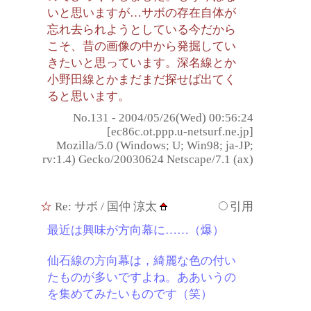
いと思いますが…サボの存在自体が
忘れ去られようとしている今だから
こそ、昔の画像の中から発掘してい
きたいと思っています。深名線とか
小野田線とかまだまだ探せば出てく
ると思います。
No.131 - 2004/05/26(Wed) 00:56:24
[ec86c.ot.ppp.u-netsurf.ne.jp]
Mozilla/5.0 (Windows; U; Win98; ja-JP;
rv:1.4) Gecko/20030624 Netscape/7.1 (ax)
☆
Re: サボ
/ 国仲 涼太
引用
最近は興味が方向幕に……（爆）
仙石線の方向幕は，綺麗な色の付い
たものが多いですよね。ああいうの
を集めてみたいものです（笑）