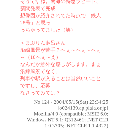
そうですね。南海の特急ラピート、
新聞発表で完成
想像図が紹介されてた時点で「鉄人
28号」と思っ
っちゃってました（笑）
＞まぶりん麻呂さん
沿線風景が苦手？へぇ～へぇ～へぇ
～（18へぇ～え）
なんだか意外な感じがします。まぁ
沿線風景でなく、
列車や駅が入ることは当然いいこと
ですし、応募
なさってみては？
No.124 - 2004/05/15(Sat) 23:34:25
[o024139.ap.plala.or.jp]
Mozilla/4.0 (compatible; MSIE 6.0;
Windows NT 5.1; Q312461; .NET CLR
1.0.3705; .NET CLR 1.1.4322)