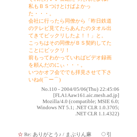
私もＢＳつけとけばよかっ
た・・・。
会社に行ったら同僚から「昨日鉄道
のテレビ見てたらあんたのタオル出
てきてビックリしたよ！！」と。
こっちはその同僚がＢＳ契約してた
ことにビックリ！
前もってわかっていればビデオ録画
を頼んだのにぃ・・・。
いつかオフ会ででも拝見させて下さ
いねd(⌒ー⌒)
No.110 - 2004/05/06(Thu) 22:45:06
[FLA1Aaw161.aic.mesh.ad.jp]
Mozilla/4.0 (compatible; MSIE 6.0;
Windows NT 5.1; .NET CLR 1.0.3705;
.NET CLR 1.1.4322)
☆
Re: ありがとう♪
/ まぶりん麻
引