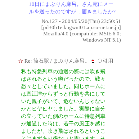
10日にまぶりん麻呂。さん宛にメー
ルを送ったのですが，届きましたか?
No.127 - 2004/05/20(Thu) 23:50:51
[pd30b1e.kngwnt01.ap.so-net.ne.jp]
Mozilla/4.0 (compatible; MSIE 6.0;
Windows NT 5.1)
☆
Re: 筒石駅
/ まぶりん麻呂。
引用
私も特急列車の通過の際には吹き飛
ばされるという噂だったので、戦々
恐々としていました。同じホームに
は直江津からずっと行動を共にして
いた親子がいて、危ないんじゃない
かとヒヤヒヤしました。実際に自分
の立っていた側のホームに特急列車
が通過した時は、若干の風圧を感じ
ましたが、吹き飛ばされるというこ
とはまずあり得ないと思います。そ