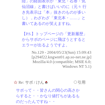
陸」の経由表示が「東北・石巻・気
仙沼線」と書けばいいのに（元々 行
き先表示は「本」抜きのものが多い
し），わざわざ「東北本・……」と
書いてあるのが笑えますね。
【P.S.】トップページの「更新履歴」
からサボのページに飛ぼうとすると
エラーが出るようですよ。
No.129 - 2004/05/23(Sun) 15:09:43
[p294f22.kngwnt01.ap.so-net.ne.jp]
Mozilla/4.0 (compatible; MSIE 6.0;
Windows NT 5.1)
☆
Re: サボ
/ けん
引用
サボって・・皆さんの関心の高さか
らすると・・かなり値打ちがあるも
のだったんですね・・