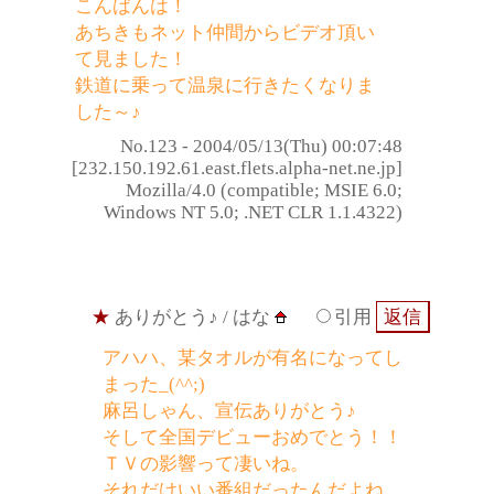
こんばんは！
あちきもネット仲間からビデオ頂い
て見ました！
鉄道に乗って温泉に行きたくなりま
した～♪
No.123 - 2004/05/13(Thu) 00:07:48
[232.150.192.61.east.flets.alpha-net.ne.jp]
Mozilla/4.0 (compatible; MSIE 6.0;
Windows NT 5.0; .NET CLR 1.1.4322)
★
ありがとう♪
/ はな
引用
アハハ、某タオルが有名になってし
まった_(^^;)ゞ
麻呂しゃん、宣伝ありがとう♪
そして全国デビューおめでとう！！
ＴＶの影響って凄いね。
それだけいい番組だったんだよね。