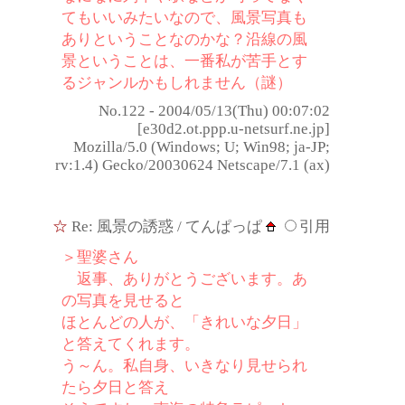
てもいいみたいなので、風景写真も
ありということなのかな？沿線の風
景ということは、一番私が苦手とす
るジャンルかもしれません（謎）
No.122 - 2004/05/13(Thu) 00:07:02
[e30d2.ot.ppp.u-netsurf.ne.jp]
Mozilla/5.0 (Windows; U; Win98; ja-JP;
rv:1.4) Gecko/20030624 Netscape/7.1 (ax)
☆
Re: 風景の誘惑
/ てんぱっぱ
引用
＞聖婆さん
返事、ありがとうございます。あ
の写真を見せると
ほとんどの人が、「きれいな夕日」
と答えてくれます。
う～ん。私自身、いきなり見せられ
たら夕日と答え