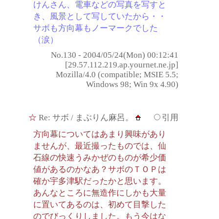
けんさん、電車などの写真を写すと
き、風景として写していたから・・
サボも方向幕もノーマークでした
（涙）
No.130 - 2004/05/24(Mon) 00:12:41
[29.57.112.219.ap.yournet.ne.jp]
Mozilla/4.0 (compatible; MSIE 5.5;
Windows 98; Win 9x 4.90)
☆
Re: サボ
/ まぶりん麻呂。
引用
方向幕についてはあまり興味があり
ませんが、最近撮ったものでは、仙
石線の快速うみかぜのものが希少価
値があるのかなあ？サボのＴＯＰは
確か宇多津駅だったかと思います。
あんなところに無造作にしかも大量
に置いてあるのは、初めて目撃した
のでびっくりしました。もう今はな