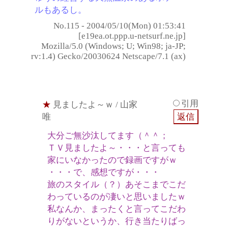
ルもあるし。
No.115 - 2004/05/10(Mon) 01:53:41
[e19ea.ot.ppp.u-netsurf.ne.jp]
Mozilla/5.0 (Windows; U; Win98; ja-JP;
rv:1.4) Gecko/20030624 Netscape/7.1 (ax)
引用
★
見ましたよ～ｗ
/ 山家
唯
大分ご無沙汰してます（＾＾；
ＴＶ見ましたよ～・・・と言っても
家にいなかったので録画ですがｗ
・・・で、感想ですが・・・
旅のスタイル（？）あそこまでこだ
わっているのが凄いと思いましたｗ
私なんか、まったくと言ってこだわ
りがないというか、行き当たりばっ